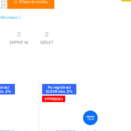
Přidat do košíku
 informace
ZEPTAT SE
SDÍLET
straci
Po registraci
in. 2%
SLEVA min. 2%
VÝPRODEJ
189 Kč
–15 %