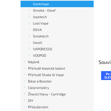
n
GeekVape
e
iSmoka - Eleaf
l
Joyetech
Lost Vape
OXVA
Smoktech
Uwell
VAPORESSO
VOOPOO
Souvi
Náplně
Příchutě klasické balení
Po 
Příchutě Shake & Vape
SLE
Báze a Booster
Clearomizéry
Žhavící hlavy - Cartridge
DIY
Příslušenství