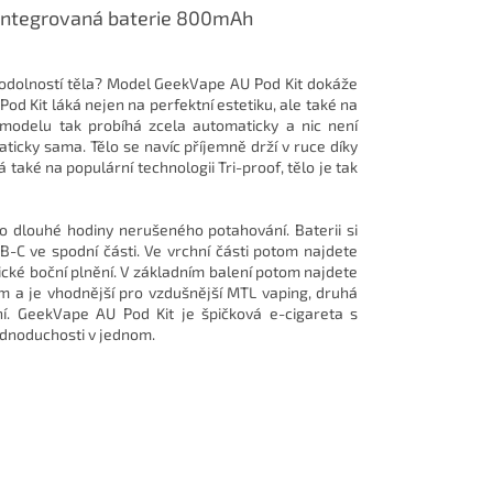
, integrovaná baterie 800mAh
 odolností těla? Model GeekVape AU Pod Kit dokáže
d Kit láká nejen na perfektní estetiku, ale také na
 modelu tak probíhá zcela automaticky a nic není
ticky sama. Tělo se navíc příjemně drží v ruce díky
 také na populární technologii Tri-proof, tělo je tak
o dlouhé hodiny nerušeného potahování. Baterii si
-C ve spodní části. Ve vrchní části potom najdete
ické boční plnění. V základním balení potom najdete
hm a je vhodnější pro vzdušnější MTL vaping, druhá
í. GeekVape AU Pod Kit je špičková e-cigareta s
ednoduchosti v jednom.