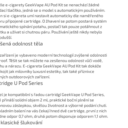
ěle e-cigarety GeekVape AU Pod Kit se nenachází žádné
dací tlačítko, jedná se o model s automatickým používáním.
n si e-cigareta umí nastavit automaticky dle naměřeného
ru připojené cartridge. O žhavení se potom postará systém
matického spínání potahu, postačí tak pouze potáhnout z
tku a užívat si chutnou páru. Používání ještě nikdy nebylo
odušší.
šená odolnost těla
 zařízení je vybaveno moderní technologií zvýšené odolnosti
proof. Těšit se tak můžete na zesílenou odolnost vůči vodě,
hu a nárazu. E-cigareta GeekVape AU Pod Kit tak dokáže
ojit jak milovníky luxusní estetiky, tak také příznivce
ných outdoorových zařízení.
tridge U Pod Series
l je kompatibilní s řadou cartridgí GeekVape U Pod Series,
é přináší solidní objem 2 ml, praktické boční plnění se
konovou záslepkou, skvělou životnost a výborné podání chuti.
kladním balení na vás čekají hned dvě cartridge, první z nich
dne odpor 0,7 ohm, druhá potom disponuje odporem 1,1 ohm.
 klasické šlukování