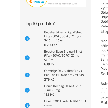
Kapa
Výst
Obje
Odpor
Dobí
Top 10 produktů
Váha
Ele
Booster báze E-Liquid Shot
Fifty (50VG/50PG) 20mg /
5x10ml | 10ks
Mode
6 290 Kč
příj
použ
Booster Báze E-Liquid Shot
styl
Fifty (50VG/50PG) 20mg |
Samo
5x10ml
94,6
639 Kč
Mode
Cartridge OXVA Xlim CL/V3
Sol
Pod Top Fill 0,8ohm 2ml 3ks
279 Kč
Jádr
Liquid Dekang Desert Ship
bate
10ml - 3mg
dlou
195 Kč
bate
Liquid TOP Joyetech DAF 10ml
Aut
- 6mg