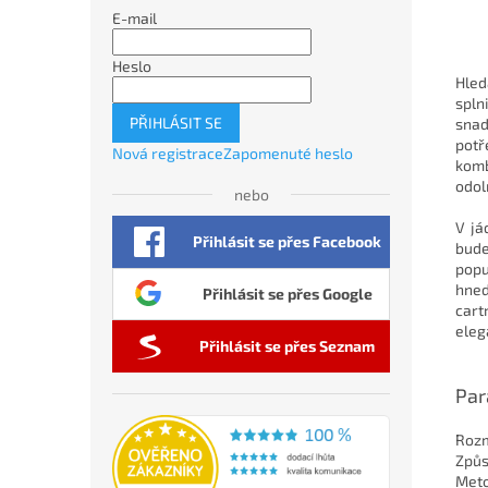
E-mail
Heslo
Hled
spln
PŘIHLÁSIT SE
snad
potř
Nová registrace
Zapomenuté heslo
komb
odol
nebo
V já
Přihlásit se přes Facebook
bude
popu
hned
Přihlásit se přes Google
cart
eleg
Přihlásit se přes Seznam
Par
Rozm
Způs
Meto