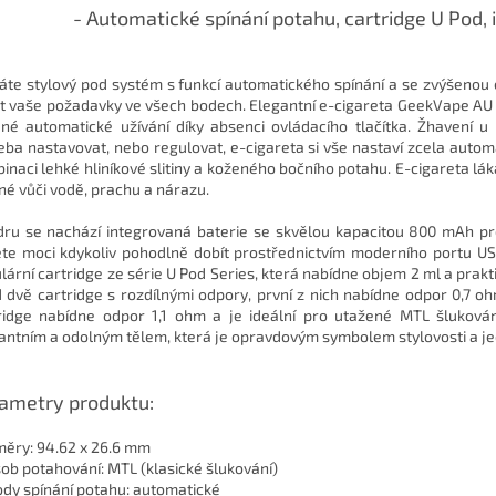
- Automatické spínání potahu, cartridge U Pod
áte stylový pod systém s funkcí automatického spínání a se zvýšenou
it vaše požadavky ve všech bodech. Elegantní e-cigareta GeekVape AU Po
né automatické užívání díky absenci ovládacího tlačítka. Žhavení u
eba nastavovat, nebo regulovat, e-cigareta si vše nastaví zcela automa
inaci lehké hliníkové slitiny a koženého bočního potahu. E-cigareta láká
né vůči vodě, prachu a nárazu.
dru se nachází integrovaná baterie se skvělou kapacitou 800 mAh pr
te moci kdykoliv pohodlně dobít prostřednictvím moderního portu USB
lární cartridge ze série U Pod Series, která nabídne objem 2 ml a prakt
 dvě cartridge s rozdílnými odpory, první z nich nabídne odpor 0,7 o
ridge nabídne odpor 1,1 ohm a je ideální pro utažené MTL šlukován
antním a odolným tělem, která je opravdovým symbolem stylovosti a j
ametry produktu:
ěry: 94.62 x 26.6 mm
ob potahování: MTL (klasické šlukování)
dy spínání potahu: automatické