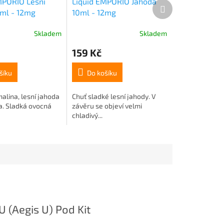
MPORIO Lesní
Liquid EMPORIO Jahoda
Další
ml - 12mg
10ml - 12mg
produkt
Skladem
Skladem
159 Kč
šíku
Do košíku
alina, lesní jahoda
Chuť sladké lesní jahody. V
a. Sladká ovocná
závěru se objeví velmi
chladivý...
 (Aegis U) Pod Kit