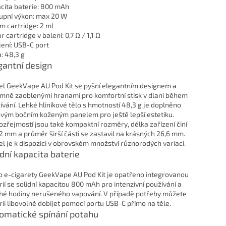
cita baterie: 800 mAh
upní výkon: max 20 W
m cartridge: 2 ml
 cartridge v balení: 0,7 Ω / 1,1 Ω
jení: USB-C port
: 48,3 g
gantní design
l GeekVape AU Pod Kit se pyšní elegantním designem a
emně zaoblenými hranami pro komfortní stisk v dlani během
ívání. Lehké hliníkové tělo s hmotností 48,3 g je doplněno
ovým bočním koženým panelem pro ještě lepší estetiku.
zřejmostí jsou také kompaktní rozměry, délka zařízení činí
2 mm a průměr širší části se zastavil na krásných 26,6 mm.
l je k dispozici v obrovském množství různorodých variací.
idní kapacita baterie
o e-cigarety GeekVape AU Pod Kit je opatřeno integrovanou
rií se solidní kapacitou 800 mAh pro intenzivní používání a
hé hodiny nerušeného vapování. V případě potřeby můžete
rii libovolně dobíjet pomocí portu USB-C přímo na těle.
omatické spínání potahu