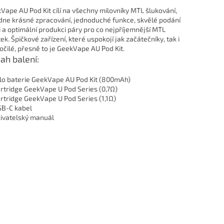
Vape AU Pod Kit cílí na všechny milovníky MTL šlukování,
dne krásné zpracování, jednoduché funkce, skvělé podání
i a optimální produkci páry pro co nejpříjemnější MTL
ek. Špičkové zařízení, které uspokojí jak začátečníky, tak i
očilé, přesně to je GeekVape AU Pod Kit.
ah balení:
ělo baterie GeekVape AU Pod Kit (800mAh)
artridge GeekVape U Pod Series (0,7Ω)
artridge GeekVape U Pod Series (1,1Ω)
SB-C kabel
živatelský manuál