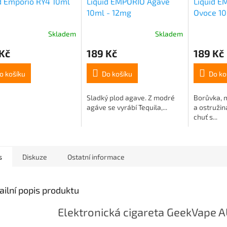
d Emporio RY4 10ml
Liquid EMPORIO Agave
Liquid E
10ml - 12mg
Ovoce 10
Skladem
Skladem
Kč
189 Kč
189 Kč
o košíku
Do košíku
Do ko
Sladký plod agave. Z modré
Borůvka, m
agáve se vyrábí Tequila,...
a ostružin
chuť s...
s
Diskuze
Ostatní informace
ailní popis produktu
Elektronická cigareta GeekVape AU