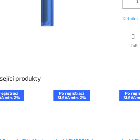
Detailní
TISK
sející produkty
registraci
Po registraci
Po regi
VA min. 2%
SLEVA min. 2%
SLEVA m