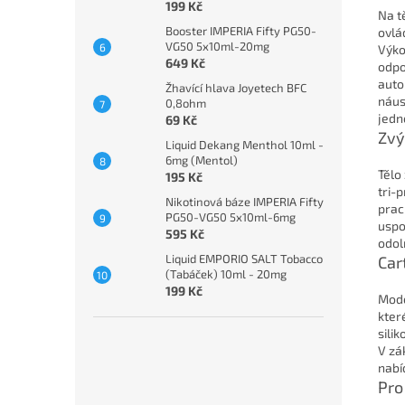
199 Kč
Na t
Booster IMPERIA Fifty PG50-
ovlá
VG50 5x10ml-20mg
Výko
649 Kč
odpo
auto
Žhavící hlava Joyetech BFC
náus
0,8ohm
jedn
69 Kč
Zvý
Liquid Dekang Menthol 10ml -
6mg (Mentol)
Tělo
195 Kč
tri-
Nikotinová báze IMPERIA Fifty
prac
PG50-VG50 5x10ml-6mg
uspok
595 Kč
odol
Liquid EMPORIO SALT Tobacco
Car
(Tabáček) 10ml - 20mg
199 Kč
Mode
kter
sili
V zá
nabí
Pro