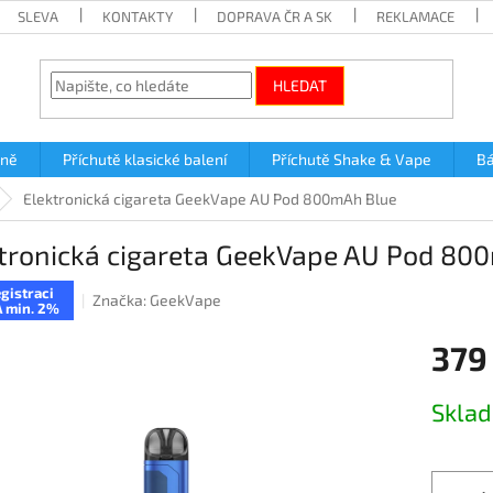
SLEVA
KONTAKTY
DOPRAVA ČR A SK
REKLAMACE
HLEDAT
lně
Příchutě klasické balení
Příchutě Shake & Vape
Bá
Elektronická cigareta GeekVape AU Pod 800mAh Blue
tronická cigareta GeekVape AU Pod 80
gistraci
Značka:
GeekVape
 min. 2%
379
Měrná
Skla
cena: