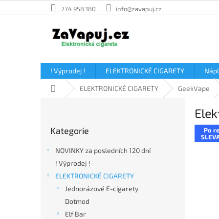
Přejít
774 958 180
info@zavapuj.cz
na
obsah
! Výprodej !
ELEKTRONICKÉ CIGARETY
Náp
Domů
ELEKTRONICKÉ CIGARETY
GeekVape
P
Elek
o
Přeskočit
s
Kategorie
Po re
kategorie
t
SLEVA
r
NOVINKY za posledních 120 dní
a
! Výprodej !
n
ELEKTRONICKÉ CIGARETY
n
í
Jednorázové E-cigarety
p
Dotmod
a
Elf Bar