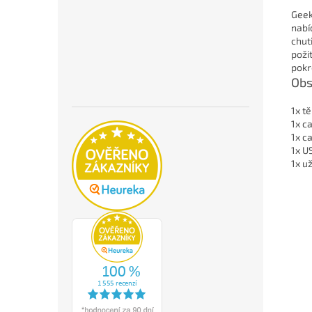
Geek
nabí
chut
požit
pokr
Obs
1x t
1x c
1x c
1x U
1x u