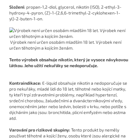
Složení:
propan-1,2-diol, glycerol, nikotin (ISO), 2-ethyl-3-
hydroxy-4-pyron, (Z)-1-(2,6,6-trimethyl-2-cyklohexen-1-
yl)-2-buten-1-on.
Výrobek není určen osobám mladším 18 let. Výrobek není
určen těhotným a kojícím ženám.
Tento výrobek obsahuje nikotin, který je vysoce návykovou
látkou. Jeho užití nekuřáky se nedoporučuje.
Kontraindikace:
E-liquid obsahuje nikotin a nedoporučuje se
pro nekuřáky, mladé lidi do 18 let, těhotné nebo kojící matky,
ty kteří trpí zdravotními problémy, například hypertenzí,
srdeční chorobou, žaludečními a dvanácterníkovými vředy,
onemocněním jater nebo ledvin, bolesti v krku, nebo potíže s
dýcháním jako jsou: bronchitida, plicní emfyzém nebo astma
atd.
Varování pro rizikové skupiny:
Tento produkt by neměly
používat těhotné a kojící ženy, osoby které jsou alergické na