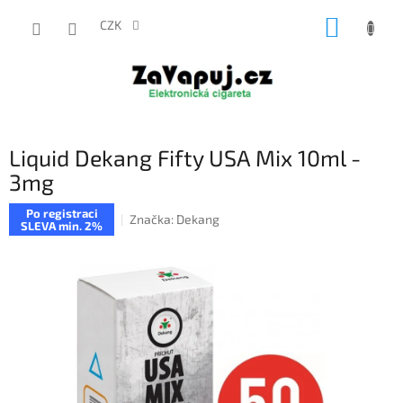
Přejít
NÁKUP
na
CZK
obsah
KOŠÍK
Liquid Dekang Fifty USA Mix 10ml -
3mg
Po registraci
Značka:
Dekang
SLEVA min. 2%