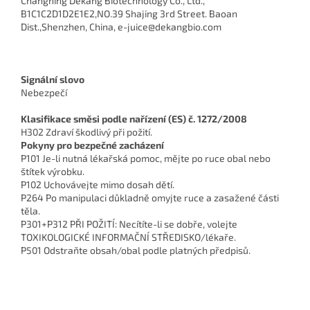
Changning Dekang Biotechnology Co., Ltd.,
B1C1C2D1D2E1E2,NO.39 Shajing 3rd Street. Baoan
Dist.,Shenzhen, China, e-juice@dekangbio.com
Signální slovo
Nebezpečí
Klasifikace směsi podle nařízení (ES) č. 1272/2008
H302 Zdraví škodlivý při požití.
Pokyny pro bezpečné zacházení
P101 Je-li nutná lékařská pomoc, mějte po ruce obal nebo
štítek výrobku.
P102 Uchovávejte mimo dosah dětí.
P264 Po manipulaci důkladně omyjte ruce a zasažené části
těla.
P301+P312 PŘI POŽITÍ: Necítíte-li se dobře, volejte
TOXIKOLOGICKÉ INFORMAČNÍ STŘEDISKO/lékaře.
P501 Odstraňte obsah/obal podle platných předpisů.
Z