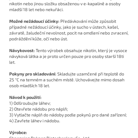
nikotin nebo jinou složku obsaženou v e-kapalině a osoby
mladší 18 let nebo nekuřáci.
Možné nežádoucí účinky:
Předávkování může způsobit
případné nežádoucí účinky, jako je sucho v ústech, kašel,
závratě, žaludeční nevolnost, pocit na omdlení nebo zvracení,
podráždění kůže, očí nebo úst.
Návykovost:
Tento výrobek obsahuje nikotin, který je vysoce
návyková látka a je proto určen pouze pro osoby starší 18ti
let.
Pokyny pro skladování:
Skladujte uzamčené při teplotě do
25 °C na temném a suchém místě. Uchovávejte mimo dosah
osob mladších 18 let.
Návod k použití:
1) Odšroubujte láhev;
2) Otevřete nádobu pro náplň;
3) Vytlačte náplň do nádoby podle pokynů pro dané zařízení;
4) Zavřete láhev i nádobu.
Výrobce: