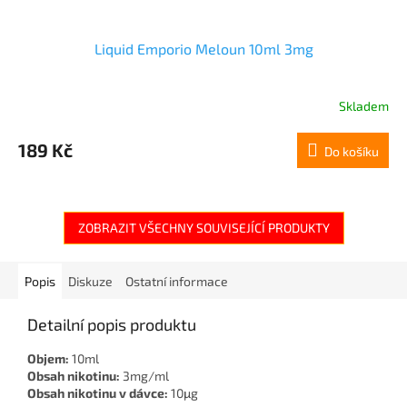
Liquid Emporio Meloun 10ml 3mg
Skladem
189 Kč
Do košíku
ZOBRAZIT VŠECHNY SOUVISEJÍCÍ PRODUKTY
Popis
Diskuze
Ostatní informace
Detailní popis produktu
Objem:
10ml
Obsah nikotinu:
3mg/ml
Obsah nikotinu v dávce:
10μg