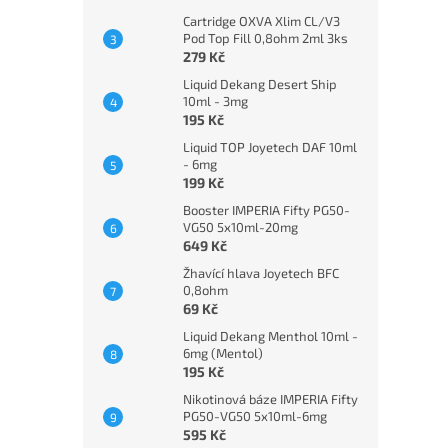
Cartridge OXVA Xlim CL/V3
Pod Top Fill 0,8ohm 2ml 3ks
279 Kč
Liquid Dekang Desert Ship
10ml - 3mg
195 Kč
Liquid TOP Joyetech DAF 10ml
- 6mg
199 Kč
Booster IMPERIA Fifty PG50-
VG50 5x10ml-20mg
649 Kč
Žhavící hlava Joyetech BFC
0,8ohm
69 Kč
Liquid Dekang Menthol 10ml -
6mg (Mentol)
195 Kč
Nikotinová báze IMPERIA Fifty
PG50-VG50 5x10ml-6mg
595 Kč