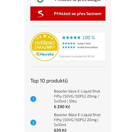
Přihlásit se přes Seznam
Top 10 produktů
Booster báze E-Liquid Shot
Fifty (50VG/50PG) 20mg /
5x10ml | 10ks
6 290 Kč
Booster Báze E-Liquid Shot
Fifty (50VG/50PG) 20mg |
5x10ml
639 Kč