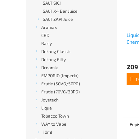
SALT SIC!
SALT X4 Bar Juice
SALT ZAP! Juice
Aramax
Liqui
CBD
Cherr
Barly
10mg
Dekang Classic
Dekang Fifty
209
Dreamix
EMPORIO (Imperia)
D
Frutie (50VG/50PG)
Frutie (70VG/30PG)
Joyetech
Liqua
Tobacco Town
WAY to Vape
Popi
10ml