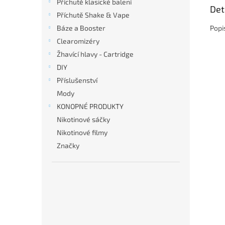
Příchutě klasické balení
Det
Příchutě Shake & Vape
Báze a Booster
Popi
Clearomizéry
Žhavící hlavy - Cartridge
DIY
Příslušenství
Mody
KONOPNÉ PRODUKTY
Nikotinové sáčky
Nikotinové filmy
Značky