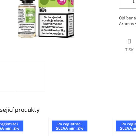
Oblíbená
Aramax s
TISK
sející produkty
registraci
Po registraci
Po regi
VA min. 2%
SLEVA min. 2%
SLEVA m