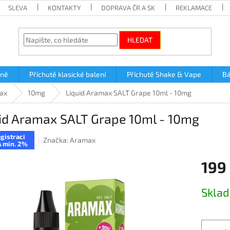
SLEVA
KONTAKTY
DOPRAVA ČR A SK
REKLAMACE
HLEDAT
lně
Příchutě klasické balení
Příchutě Shake & Vape
Bá
ax
10mg
Liquid Aramax SALT Grape 10ml - 10mg
id Aramax SALT Grape 10ml - 10mg
gistraci
Značka:
Aramax
 min. 2%
199
Měrná
Skla
cena: