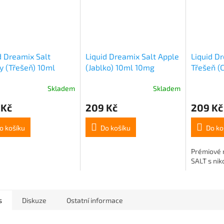
d Dreamix Salt
Liquid Dreamix Salt Apple
Liquid D
y (Třešeň) 10ml
(Jablko) 10ml 10mg
Třešeň (C
10mg
Skladem
Skladem
 Kč
209 Kč
209 Kč
o košíku
Do košíku
Do ko
Prémiové 
SALT s niko
s
Diskuze
Ostatní informace