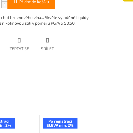
Přidat do košíku
 chuť hroznového vína... Skvěle vyladěné liquidy
 nikotinovou solí v poměru PG/VG 50:50.
ZEPTAT SE
SDÍLET
straci
Po registraci
in. 2%
SLEVA min. 2%