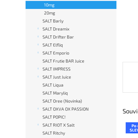
n
10mg
e
20mg
l
SALT Barly
SALT Dreamix
SALT Drifter Bar
SALT Elfliq
SALT Emporio
SALT Frutie BAR Juice
SALT IMPRESS
SALT Just Juice
SALT Liqua
SALT Maryliq
SALT Oree (Novinka)
SALT OXVA OX PASSION
Souvi
SALT POPIC!
SALT RIOT X Salt
Po 
SLE
SALT Ritchy