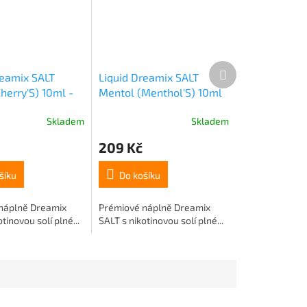
Další
reamix SALT
Liquid Dreamix SALT
produkt
herry'S) 10ml -
Mentol (Menthol'S) 10ml
- 10mg
Skladem
Skladem
209 Kč
šíku
Do košíku
náplně Dreamix
Prémiové náplně Dreamix
tinovou solí plné...
SALT s nikotinovou solí plné...