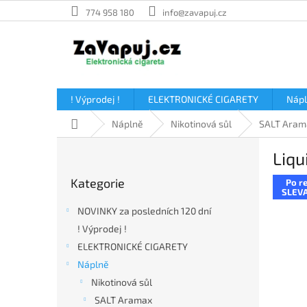
Přejít
774 958 180
info@zavapuj.cz
na
obsah
! Výprodej !
ELEKTRONICKÉ CIGARETY
Náp
Domů
Náplně
Nikotinová sůl
SALT Aram
P
Liqu
o
Přeskočit
s
Kategorie
Po re
kategorie
t
SLEVA
r
NOVINKY za posledních 120 dní
a
! Výprodej !
n
ELEKTRONICKÉ CIGARETY
n
í
Náplně
p
Nikotinová sůl
a
SALT Aramax