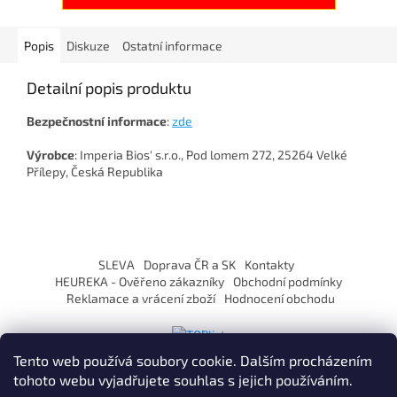
Popis
Diskuze
Ostatní informace
Detailní popis produktu
Bezpečnostní
informace
:
zde
Výrobce
: Imperia Bios' s.r.o., Pod lomem 272, 25264 Velké
Přílepy, Česká Republika
Z
á
SLEVA
Doprava ČR a SK
Kontakty
p
HEUREKA - Ověřeno zákazníky
Obchodní podmínky
a
Reklamace a vrácení zboží
Hodnocení obchodu
t
í
Tento web používá soubory cookie. Dalším procházením
tohoto webu vyjadřujete souhlas s jejich používáním.