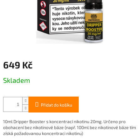
649 Kč
Měrná
Skladem
cena:
Přidat do košíku
10ml Dripper Booster s koncentrací nikotinu 20mg. Určeno pro
obohacení bez nikotinové báze (např. 100ml bez nikotinové báze tím
získá požadovanou koncentraci nikotinu)