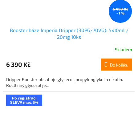
6 490 Kč
–1 %
Booster báze Imperia Dripper (30PG/70VG): 5x10ml /
20mg 10ks
Skladem
6 390 Kč
Do košíku
Dripper Booster obsahuje glycerol, propylenglykol a nikotin.
Rostlinný glycerol je...
Po registraci
SLEVA max. 5%