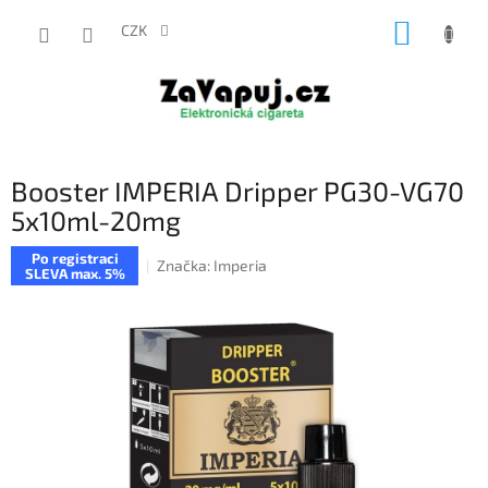
Přejít
NÁKUP
na
CZK
obsah
KOŠÍK
Booster IMPERIA Dripper PG30-VG70
5x10ml-20mg
Po registraci
Značka:
Imperia
SLEVA max. 5%