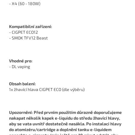
- X4 (60 - 180W)
Kompatibilní zařízení:
- CIGPET ECO12
- SMOK TFV12 Beast
Vhodné pro:
- DL vaping
Obsah balení:
1x žhavící hlava CIGPET ECO (dle výběru)
Upozornění: Před prvním použitím důrazně doporučujeme
nakapat několik kapek e-liquidu do středu žhavící hlavy,
aby se vata uvnitř dostatečně nasákla. Po instalaci hlavy
do atomizéru/cartridge a doplnění tanku e-liquidem