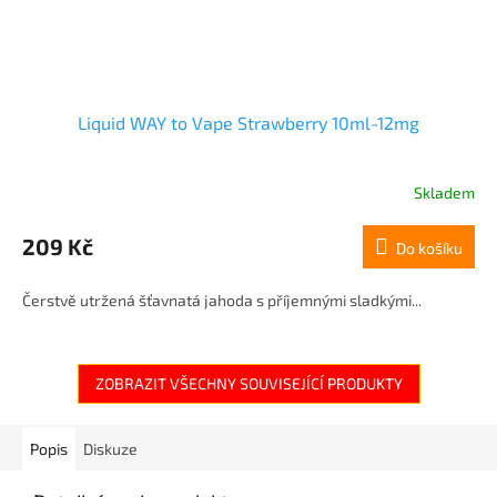
Liquid WAY to Vape Strawberry 10ml-12mg
Skladem
209 Kč
Do košíku
Čerstvě utržená šťavnatá jahoda s příjemnými sladkými...
ZOBRAZIT VŠECHNY SOUVISEJÍCÍ PRODUKTY
Popis
Diskuze