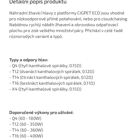
Detailní popis produktu
Náhradní žhavící hlavy z platformy CIGPET ECO jsou vhodné
pro nízkoodporové přímé potahování, nebo pro cloudchasing.
Nabídnou rychlý náběh žhavení a obrovskou odpařovací
plochu pro zisk velkého množství páry. Přichází v celé řadě
různorodých variant a typů.
Typy a odpory hlav:
- Q4 (čtyři kanthalové spirálky, 0.15Ω)
- T12 (dvanáct kanthalových spirálek, 0.12Ω)
- T14 (čtrnáct kanthalových spirálek, 0.12Ω)
- T16 (šestnáct kanthalových spirálek, 0.11Ω)
- X4 (čtyři kanthalové spirálky, 0.15Ω)
Doporučené výkony pro užívání:
- Q4 (60 - 180W)
- T12 (60 - 350W)
- T14 (60 - 360W)
- T16 (60 - 400W)