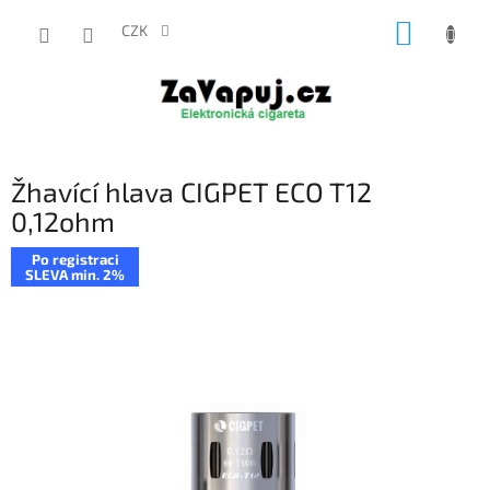
Přejít
NÁKUP
na
CZK
obsah
KOŠÍK
Žhavící hlava CIGPET ECO T12
0,12ohm
Po registraci
SLEVA min. 2%