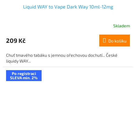
Liquid WAY to Vape Dark Way 10ml-12mg
Skladem
209 Kč
Do košíku
Chuť tmavého tabáku s jemnou ořechovou dochutí... České
liquidy WAY...
Po registraci
SLEVA min. 2%