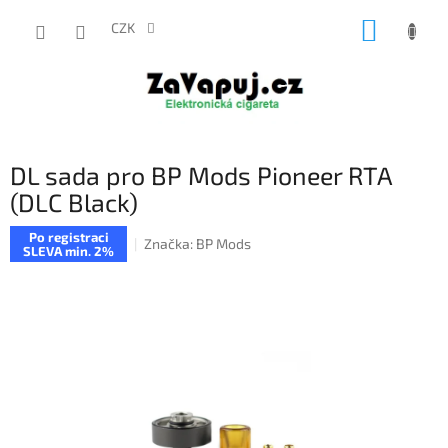
Přejít
NÁKUP
na
CZK
obsah
KOŠÍK
DL sada pro BP Mods Pioneer RTA
(DLC Black)
Po registraci
Značka:
BP Mods
SLEVA min. 2%