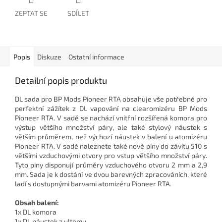
ZEPTAT SE
SDÍLET
Popis
Diskuze
Ostatní informace
Detailní popis produktu
DL sada pro BP Mods Pioneer RTA obsahuje vše potřebné pro
perfektní zážítek z DL vapování na clearomizéru BP Mods
Pioneer RTA. V sadě se nachází vnitřní rozšířená komora pro
výstup většího množství páry, ale také stylový náustek s
větším průměrem, než výchozí náustek v balení u atomizéru
Pioneer RTA. V sadě naleznete také nové piny do závitu 510 s
většími vzduchovými otvory pro vstup většího množství páry.
Tyto piny disponují průměry vzduchového otvoru 2 mm a 2,9
mm. Sada je k dostání ve dvou barevných zpracováních, které
ladí s dostupnými barvami atomizéru Pioneer RTA.
Obsah balení:
1x DL komora
1x DL náustek z ultemu