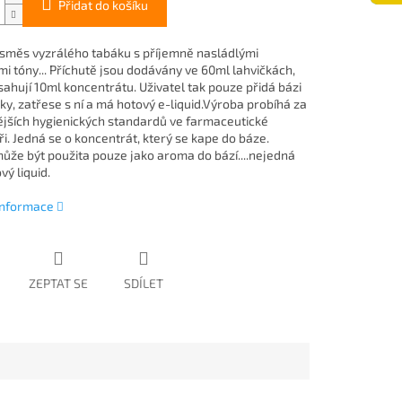
Přidat do košíku
 směs vyzrálého tabáku s příjemně nasládlými
mi tóny... Příchutě jsou dodávány ve 60ml lahvičkách,
sahují 10ml koncentrátu. Uživatel tak pouze přidá bázi
ky, zatřese s ní a má hotový e-liquid.Výroba probíhá za
ějších hygienických standardů ve farmaceutické
i. Jedná se o koncentrát, který se kape do báze.
může být použita pouze jako aroma do bází....nejedná
vý liquid.
 informace
ZEPTAT SE
SDÍLET