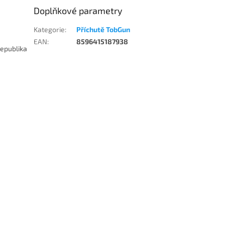
Doplňkové parametry
Kategorie
:
Příchutě TobGun
EAN
:
8596415187938
republika