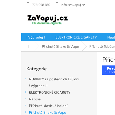
Přejít
774 958 180
info@zavapuj.cz
na
obsah
! Výprodej !
ELEKTRONICKÉ CIGARETY
Náp
Domů
Příchutě Shake & Vape
Příchutě TobGu
P
Příc
o
Přeskočit
s
Kategorie
Po re
kategorie
t
SLEVA
r
NOVINKY za posledních 120 dní
a
! Výprodej !
n
ELEKTRONICKÉ CIGARETY
n
í
Náplně
p
Příchutě klasické balení
a
Příchutě Shake & Vape