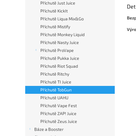
Příchutě Just Juice
Det
Příchutě KickIt
Bezp
Příchutě Liqua Mix&Go
Příchutě Mistify
Výr
Příchutě Monkey Liquid
Příchutě Nasty Juice
Příchutě ProVape
Příchutě Pukka Juice
Příchutě Riot Squad
Příchutě Ritchy
Příchutě TI Juice
Příchutě TobGun
Příchutě UAHU
Příchutě Vape Fest
Příchutě ZAP! Juice
Příchutě Zeus Juice
Báze a Booster