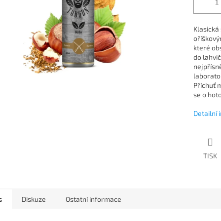
Klasická
oříškový
které ob
do lahvič
nejpřísn
laboratoř
Příchuť 
se o hoto
Detailní
TISK
s
Diskuze
Ostatní informace