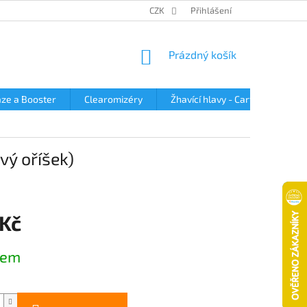
OBCHODNÍ PODMÍNKY
PODMÍNKY OCHRANY OSOBNÍCH ÚDAJŮ
CZK
Přihlášení
NÁKUPNÍ
Prázdný košík
KOŠÍK
ze a Booster
Clearomizéry
Žhavící hlavy - Cartridge
vý oříšek)
 Kč
dem