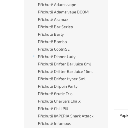
n
Příchutě Adams vape
e
Příchutě Adams vape BOOM!
l
Příchutě Aramax
Příchutě Bar Series
Příchutě Barly
Příchutě Bombo
Příchutě CoolniSE
Příchutě Dinner Lady
Příchutě Drifter Bar Juice 6ml
Příchutě Drifter Bar Juice 16ml
Příchutě Drifter Hyper 5ml
Příchutě Drippin Party
Příchutě Frutie Trio
Příchutě Charlie's Chalk
Příchutě Chill Pill
Popi
Příchutě IMPERIA Shark Attack
Příchutě Infamous