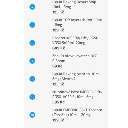
Liquid Dekang Desert Ship
10ml - 3mg
195 Kč
Liquid TOP Joyetech DAF 10ml
- 6mg
199 Kč
Booster IMPERIA Fifty PG50-
VG50 5x10ml-20mg
649 Kč
Žhavící hlava Joyetech BFC
0,8ohm
69 Kč
Liquid Dekang Menthol 10ml -
6mg (Mentol)
195 Kč
Nikotinová báze IMPERIA Fifty
PG50-VG50 5x10ml-6mg
595 Kč
Liquid EMPORIO SALT Tobacco
(Tabáček) 10ml - 20mg
199 Kč