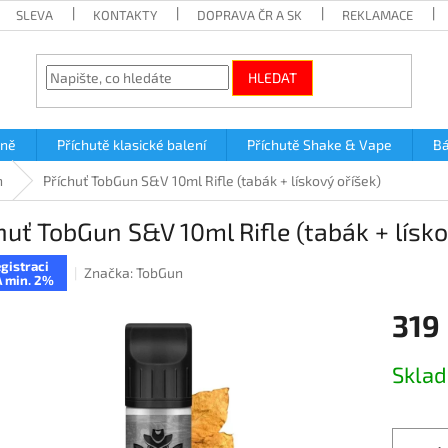
SLEVA
KONTAKTY
DOPRAVA ČR A SK
REKLAMACE
HLEDAT
lně
Příchutě klasické balení
Příchutě Shake & Vape
Bá
n
Příchuť TobGun S&V 10ml Rifle (tabák + lískový oříšek)
huť TobGun S&V 10ml Rifle (tabák + lísko
gistraci
Značka:
TobGun
 min. 2%
319
Měrná
Skla
cena: