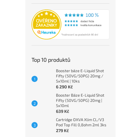
Top 10 produktů
Booster báze E-Liquid Shot
Fifty (50VG/50PG) 20mg /
5x10ml | 10ks
6 290 Kč
Booster Báze E-Liquid Shot
Fifty (50VG/50PG) 20mg |
5x10ml
639 Kč
Cartridge OXVA Xlim CL/V3
Pod Top Fill 0,8ohm 2ml 3ks
279 Kč