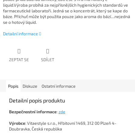
liquid.Výroba probíhá za nejpřísnějších hygienických standardů ve
farmaceutické laboratoři. Jedná se o koncentrát, který se kape do
báze. Příchuť může být použita pouze jako aroma do bází....nejedná
se o hotový liquid.
Detailní informace
ZEPTAT SE
SDÍLET
Popis
Diskuze
Ostatní informace
Detailní popis produktu
Bezpečnostní
informace
:
zde
Výrobce
: Vitaestyle s.r.o., Hřbitovní 1469, 312 00 Plzeň 4-
Doubravka, Česká republika