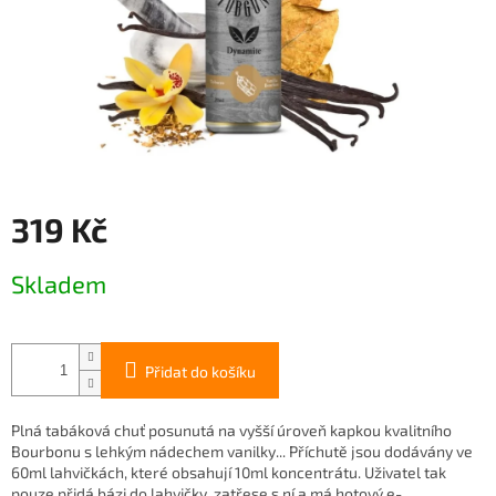
319 Kč
Měrná
Skladem
cena:
Přidat do košíku
Plná tabáková chuť posunutá na vyšší úroveň kapkou kvalitního
Bourbonu s lehkým nádechem vanilky... Příchutě jsou dodávány ve
60ml lahvičkách, které obsahují 10ml koncentrátu. Uživatel tak
pouze přidá bázi do lahvičky, zatřese s ní a má hotový e-