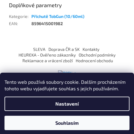
Doplňkové parametry
Kategorie
:
Příchutě TobGun (10/60ml)
EAN
:
8596415001982
Z
á
SLEVA
Doprava ČR a SK
Kontakty
p
HEUREKA - Ověřeno zákazníky
Obchodní podmínky
a
Reklamace a vrácení zboží
Hodnocení obchodu
t
í
Tento web používá soubory cookie. Dalším procházením
tohoto webu vyjadřujete souhlas s jejich používáním.
Vytvořil Shoptet
Nastavení
Copyright 2026
ZaVapuj.cz
. Všechna práva vyhrazena.
Souhlasím
Po registraci SLEVA až 10% !