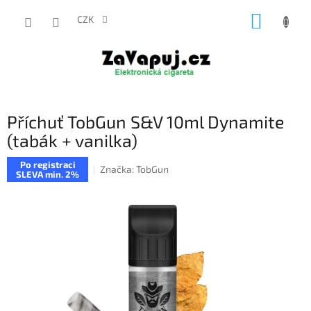
Přejít
NÁKUP
na
CZK
obsah
KOŠÍK
Příchuť TobGun S&V 10ml Dynamite
(tabák + vanilka)
Po registraci
Značka:
TobGun
SLEVA min. 2%