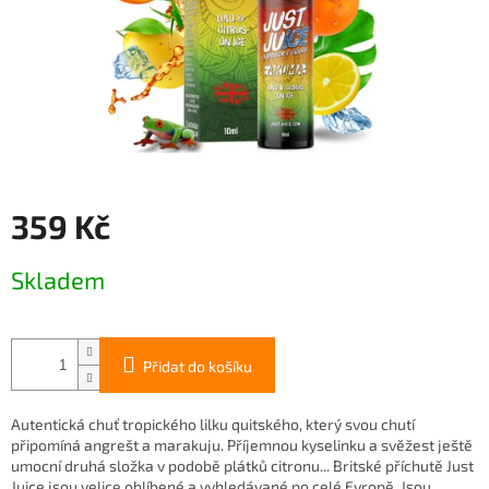
359 Kč
Měrná
Skladem
cena:
Přidat do košíku
Autentická chuť tropického lilku quitského, který svou chutí
připomíná angrešt a marakuju. Příjemnou kyselinku a svěžest ještě
umocní druhá složka v podobě plátků citronu... Britské příchutě Just
Juice jsou velice oblíbené a vyhledávané po celé Evropě. Jsou