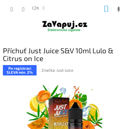
Přejít
NÁKUP
na
CZK
obsah
KOŠÍK
Příchuť Just Juice S&V 10ml Lulo &
Citrus on Ice
Po registraci
Značka:
Just Juice
SLEVA min. 2%