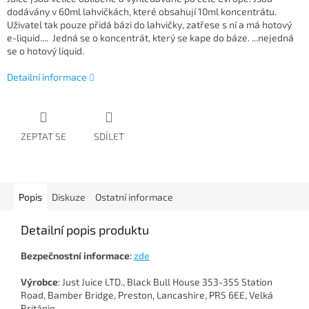
dodávány v 60ml lahvičkách, které obsahují 10ml koncentrátu.
Uživatel tak pouze přidá bázi do lahvičky, zatřese s ní a má hotový
e-liquid.... Jedná se o koncentrát, který se kape do báze. ...nejedná
se o hotový liquid.
Detailní informace
ZEPTAT SE
SDÍLET
Popis
Diskuze
Ostatní informace
Detailní popis produktu
Bezpečnostní
informace
:
zde
Výrobce
: Just Juice LTD., Black Bull House 353-355 Station
Road, Bamber Bridge, Preston, Lancashire, PR5 6EE, Velká
Británie