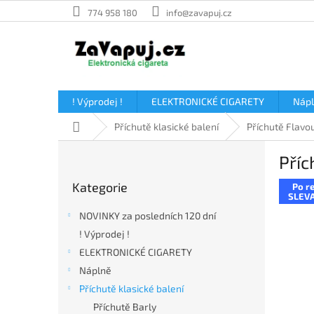
Přejít
774 958 180
info@zavapuj.cz
na
obsah
! Výprodej !
ELEKTRONICKÉ CIGARETY
Náp
Domů
Příchutě klasické balení
Příchutě Flavou
P
Příc
o
Přeskočit
s
Kategorie
Po re
kategorie
t
SLEVA
r
NOVINKY za posledních 120 dní
a
! Výprodej !
n
ELEKTRONICKÉ CIGARETY
n
í
Náplně
p
Příchutě klasické balení
a
Příchutě Barly