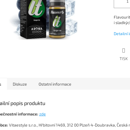
Flavouri
i sladkýc
Detailní
TISK
s
Diskuze
Ostatní informace
ailní popis produktu
ečnostní informace:
zde
bce:
Vitaestyle s.r.o., Hřbitovní 1469, 312 00 Plzeň 4-Doubravka, Česká 