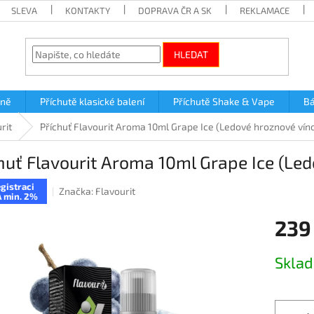
SLEVA
KONTAKTY
DOPRAVA ČR A SK
REKLAMACE
HLEDAT
lně
Příchutě klasické balení
Příchutě Shake & Vape
Bá
rit
Příchuť Flavourit Aroma 10ml Grape Ice (Ledové hroznové vín
huť Flavourit Aroma 10ml Grape Ice (Le
gistraci
Značka:
Flavourit
 min. 2%
239
Měrná
Skla
cena: