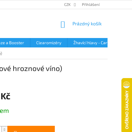
OBCHODNÍ PODMÍNKY
PODMÍNKY OCHRANY OSOBNÍCH ÚDAJŮ
CZK
Přihlášení
NÁKUPNÍ
Prázdný košík
KOŠÍK
ze a Booster
Clearomizéry
Žhavící hlavy - Cartridge
o)
dové hroznové víno)
 Kč
dem