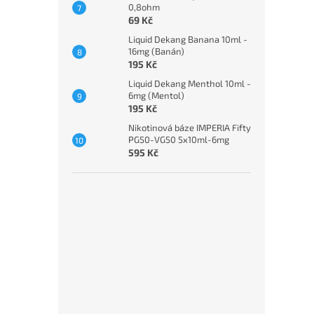
0,8ohm
69 Kč
Liquid Dekang Banana 10ml -
16mg (Banán)
195 Kč
Liquid Dekang Menthol 10ml -
6mg (Mentol)
195 Kč
Nikotinová báze IMPERIA Fifty
PG50-VG50 5x10ml-6mg
595 Kč