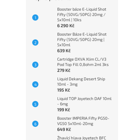
Booster báze E-Liquid Shot
Fifty (50VG/50PG) 20mg /
5x10ml | 10ks
6 290 Kč
Booster Báze E-Liquid Shot
Fifty (50VG/50PG) 20mg |
5x10ml
639 Kč
Cartridge OXVA Xlim CL/V3
Pod Top Fill 0,8ohm 2ml 3ks
279 Kč
Liquid Dekang Desert Ship
10ml - 3mg
195 Kč
Liquid TOP Joyetech DAF 10ml
- 6mg
199 Kč
Booster IMPERIA Fifty PG50-
VG50 5x10ml-20mg
649 Kč
Žhavící hlava Joyetech BFC