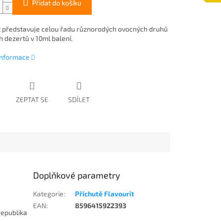
Přidat do košíku
t představuje celou řadu různorodých ovocných druhů
h dezertů v 10ml balení.
 informace
ZEPTAT SE
SDÍLET
Doplňkové parametry
Kategorie
:
Příchutě Flavourit
EAN
:
8596415922393
republika