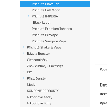
n
Příchutě Flavourit
e
Příchutě Full Moon
l
Příchutě IMPERIA
Black Label
Příchutě Premium Tobacco
Příchutě ProVape
Příchutě Vampire Vape
Příchutě Shake & Vape
Báze a Booster
Clearomizéry
Žhavící hlavy - Cartridge
Popi
DIY
Příslušenství
Det
Mody
KONOPNÉ PRODUKTY
Bezp
Nikotinové sáčky
Výro
Nikotinové filmy