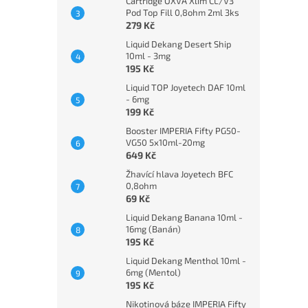
Cartridge OXVA Xlim CL/V3
Pod Top Fill 0,8ohm 2ml 3ks
279 Kč
Liquid Dekang Desert Ship
10ml - 3mg
195 Kč
Liquid TOP Joyetech DAF 10ml
- 6mg
199 Kč
Booster IMPERIA Fifty PG50-
VG50 5x10ml-20mg
649 Kč
Žhavící hlava Joyetech BFC
0,8ohm
69 Kč
Liquid Dekang Banana 10ml -
16mg (Banán)
195 Kč
Liquid Dekang Menthol 10ml -
6mg (Mentol)
195 Kč
Nikotinová báze IMPERIA Fifty