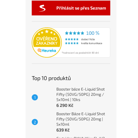
Přihlásit se přes Seznam
Top 10 produktů
Booster báze E-Liquid Shot
Fifty (50VG/50PG) 20mg /
5x10ml | 10ks
6 290 Kč
Booster Báze E-Liquid Shot
Fifty (50VG/50PG) 20mg |
5x10ml
639 Kč