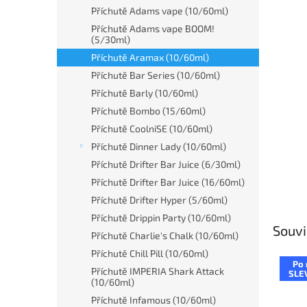
n
Příchutě Adams vape (10/60ml)
e
Příchutě Adams vape BOOM!
l
(5/30ml)
Příchutě Aramax (10/60ml)
Příchutě Bar Series (10/60ml)
Příchutě Barly (10/60ml)
Příchutě Bombo (15/60ml)
Příchutě CoolniSE (10/60ml)
Příchutě Dinner Lady (10/60ml)
Příchutě Drifter Bar Juice (6/30ml)
Příchutě Drifter Bar Juice (16/60ml)
Příchutě Drifter Hyper (5/60ml)
Příchutě Drippin Party (10/60ml)
Souvi
Příchutě Charlie's Chalk (10/60ml)
Příchutě Chill Pill (10/60ml)
Po 
Příchutě IMPERIA Shark Attack
SLE
(10/60ml)
Příchutě Infamous (10/60ml)