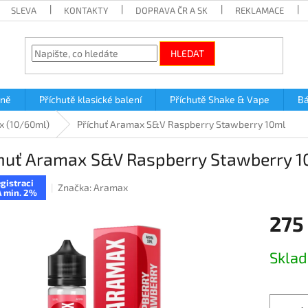
SLEVA
KONTAKTY
DOPRAVA ČR A SK
REKLAMACE
HLEDAT
lně
Příchutě klasické balení
Příchutě Shake & Vape
Bá
x (10/60ml)
Příchuť Aramax S&V Raspberry Stawberry 10ml
huť Aramax S&V Raspberry Stawberry 1
gistraci
Značka:
Aramax
 min. 2%
275
Měrná
Skla
cena: