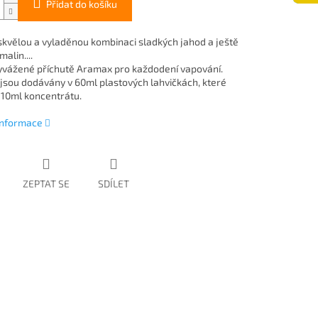
Přidat do košíku
i skvělou a vyladěnou kombinaci sladkých jahod a ještě
malin....
yvážené příchutě Aramax pro každodení vapování.
 jsou dodávány v 60ml plastových lahvičkách, které
 10ml koncentrátu.
 informace
ZEPTAT SE
SDÍLET