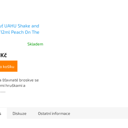
huť UAHU Shake and
 12ml Peach On The
h
Skladem
 Kč
o košíku
a šťavnaté broskve se
ými hruškami a
.....
s
Diskuze
Ostatní informace