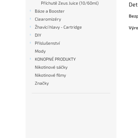
Příchutě Zeus Juice (10/60ml)
Det
Báze a Booster
Bezp
Clearomizéry
Žhavící hlavy - Cartridge
Výro
DIY
Příslušenství
Mody
KONOPNÉ PRODUKTY
Nikotinové sáčky
Nikotinové filmy
Značky