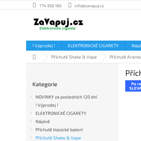
Přejít
774 958 180
info@zavapuj.cz
na
obsah
! Výprodej !
ELEKTRONICKÉ CIGARETY
Náp
Domů
Příchutě Shake & Vape
Příchutě Arama
P
Příc
o
Přeskočit
s
Kategorie
Po re
kategorie
t
SLEVA
r
NOVINKY za posledních 120 dní
a
! Výprodej !
n
ELEKTRONICKÉ CIGARETY
n
í
Náplně
p
Příchutě klasické balení
a
Příchutě Shake & Vape