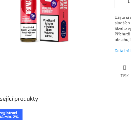
Užijte s
sladších 
Skvěle v
Příchutě
obsahují
Detailní
TISK
sející produkty
registraci
VA min. 2%