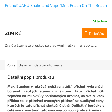
Příchuť UAHU Shake and Vape 12ml Peach On The Beach
Skladem
209 Kč
Do košíku
Zralé a šťavnaté broskve se sladkými hruškami a jablky.......
Popis
Diskuze
Ostatní informace
Detailní popis produktu
Max Blueberry ukrývá nejšťavnatější příchuť vybraných
borůvek zalitých slunečním svitem. Tato příchuť cílí
zejména na milovníky borůvkových aromat, na své si však
přijdou také příznivci ovocných příchutí se sladkými tóny,
kterých je tato příchuť skutečně plná. Delikátní borůvky v
celé své kráse tvoří tuto ovocnou bombu výrobce Aramax.