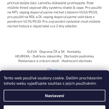
příchutí dolijte bázi. Lahvičku důkladně protřepejte. Poté
můžete ihned vapovat díky systému shake & vape. Pro použití
na MTL vaping doporučujeme míchat s bázemi VG50/PG50,
pro použití na RDL a DL vaping doporučujeme volit báze s
poměrem VG70/PG30. Pro zvýraznění výsledné chuti můžete
nechat hotový e-liquid také cca 3 dny odležet.
Z
á
SLEVA
Doprava ČR a SK
Kontakty
p
HEUREKA - Ověřeno zákazníky
Obchodní podmínky
a
Reklamace a vrácení zboží
Hodnocení obchodu
t
í
Tento web používá soubory cookie. Dalším procházením
tohoto webu vyjadřujete souhlas s jejich používáním.
Vytvořil Shoptet
Nastavení
Copyright 2026
ZaVapuj.cz
. Všechna práva vyhrazena.