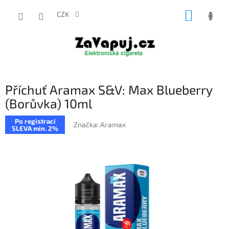
Přejít
NÁKUP
na
CZK
obsah
KOŠÍK
Příchuť Aramax S&V: Max Blueberry
(Borůvka) 10ml
Po registraci
Značka:
Aramax
SLEVA min. 2%