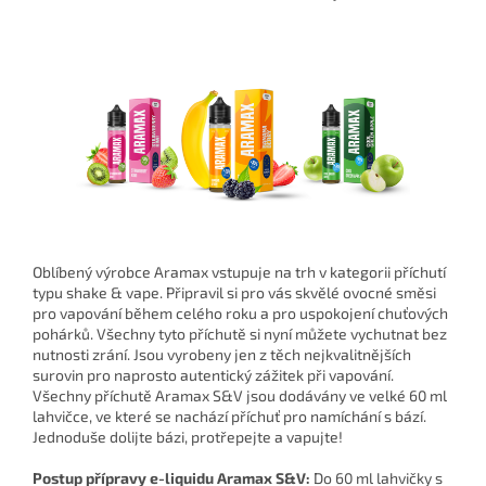
Oblíbený výrobce Aramax vstupuje na trh v kategorii příchutí
typu shake & vape. Připravil si pro vás skvělé ovocné směsi
pro vapování během celého roku a pro uspokojení chuťových
pohárků. Všechny tyto příchutě si nyní můžete vychutnat bez
nutnosti zrání. Jsou vyrobeny jen z těch nejkvalitnějších
surovin pro naprosto autentický zážitek při vapování.
Všechny příchutě Aramax S&V jsou dodávány ve velké 60 ml
lahvičce, ve které se nachází příchuť pro namíchání s bází.
Jednoduše dolijte bázi, protřepejte a vapujte!
Postup přípravy e-liquidu Aramax S&V:
Do 60 ml lahvičky s