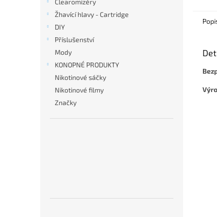
Clearomizéry
Žhavící hlavy - Cartridge
Popi
DIY
Příslušenství
Det
Mody
KONOPNÉ PRODUKTY
Bezp
Nikotinové sáčky
Výro
Nikotinové filmy
Značky