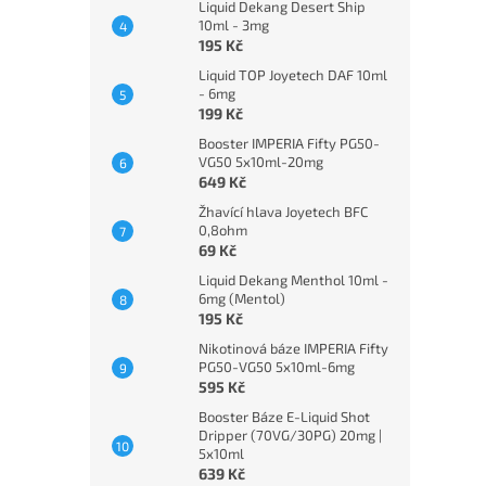
Liquid Dekang Desert Ship
10ml - 3mg
195 Kč
Liquid TOP Joyetech DAF 10ml
- 6mg
199 Kč
Booster IMPERIA Fifty PG50-
VG50 5x10ml-20mg
649 Kč
Žhavící hlava Joyetech BFC
0,8ohm
69 Kč
Liquid Dekang Menthol 10ml -
6mg (Mentol)
195 Kč
Nikotinová báze IMPERIA Fifty
PG50-VG50 5x10ml-6mg
595 Kč
Booster Báze E-Liquid Shot
Dripper (70VG/30PG) 20mg |
5x10ml
639 Kč