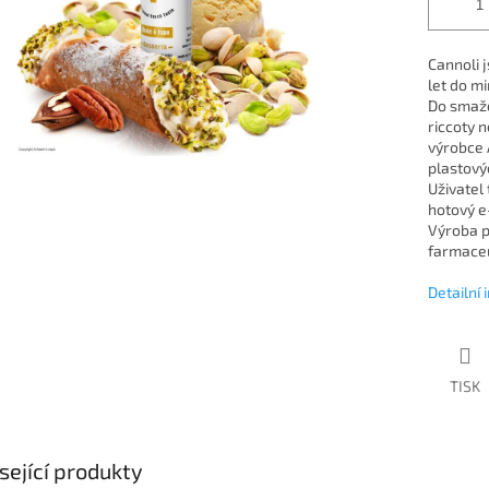
Cannoli j
let do m
Do smaže
riccoty 
výrobce 
plastový
Uživatel 
hotový e-
Výroba p
farmaceut
Detailní
TISK
sející produkty