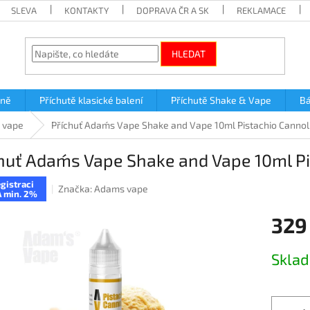
SLEVA
KONTAKTY
DOPRAVA ČR A SK
REKLAMACE
HLEDAT
lně
Příchutě klasické balení
Příchutě Shake & Vape
Bá
 vape
Příchuť Adam´s Vape Shake and Vape 10ml Pistachio Cannol
huť Adam´s Vape Shake and Vape 10ml Pi
gistraci
Značka:
Adams vape
 min. 2%
329
Měrná
Skla
cena: