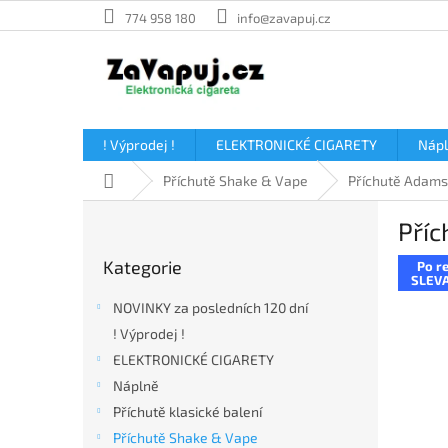
Přejít
774 958 180
info@zavapuj.cz
na
obsah
! Výprodej !
ELEKTRONICKÉ CIGARETY
Náp
Domů
Příchutě Shake & Vape
Příchutě Adams
P
Příc
o
Přeskočit
s
Kategorie
Po re
kategorie
t
SLEVA
r
NOVINKY za posledních 120 dní
a
! Výprodej !
n
ELEKTRONICKÉ CIGARETY
n
í
Náplně
p
Příchutě klasické balení
a
Příchutě Shake & Vape