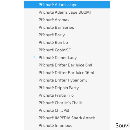
n
Příchutě Adams vape
e
Příchutě Adams vape BOOM!
l
Příchutě Aramax
Příchutě Bar Series
Příchutě Barly
Příchutě Bombo
Příchutě CoolniSE
Příchutě Dinner Lady
Příchutě Drifter Bar Juice 6ml
Příchutě Drifter Bar Juice 16ml
Příchutě Drifter Hyper 5ml
Příchutě Drippin Party
Příchutě Frutie Trio
Příchutě Charlie's Chalk
Příchutě Chill Pill
Příchutě IMPERIA Shark Attack
Souvi
Příchutě Infamous