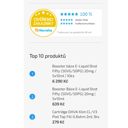
Top 10 produktů
Booster báze E-Liquid Shot
Fifty (50VG/50PG) 20mg /
5x10ml | 10ks
6 290 Kč
Booster Báze E-Liquid Shot
Fifty (50VG/50PG) 20mg |
5x10ml
639 Kč
Cartridge OXVA Xlim CL/V3
Pod Top Fill 0,8ohm 2ml 3ks
279 Kč