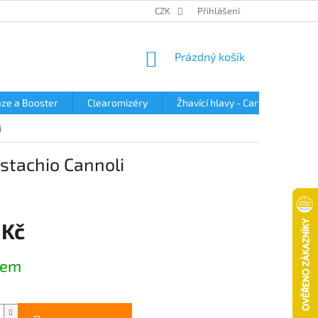
OBCHODNÍ PODMÍNKY
PODMÍNKY OCHRANY OSOBNÍCH ÚDAJŮ
CZK
Přihlášení
NÁKUPNÍ
Prázdný košík
KOŠÍK
ze a Booster
Clearomizéry
Žhavící hlavy - Cartridge
i
stachio Cannoli
 Kč
dem