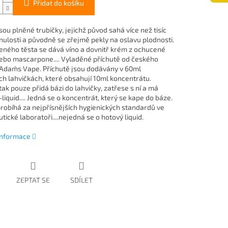
Přidat do košíku
sou plněné trubičky, jejichž původ sahá více než tisíc
inulosti a původně se zřejmě pekly na oslavu plodnosti.
ného těsta se dává víno a dovnitř krém z ochucené
nebo mascarpone.... Vyladěné příchutě od českého
Adam´s Vape. Příchutě jsou dodávány v 60ml
ch lahvičkách, které obsahují 10ml koncentrátu.
tak pouze přidá bázi do lahvičky, zatřese s ní a má
liquid.... Jedná se o koncentrát, který se kape do báze.
robíhá za nejpřísnějších hygienických standardů ve
ické laboratoři....nejedná se o hotový liquid.
 informace
ZEPTAT SE
SDÍLET