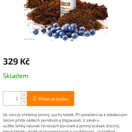
329 Kč
Měrná
Skladem
cena:
Přidat do košíku
Ve vůni je zřetelný jemný, suchý tabák. Při potažení se k tabákovým
listům přidá nádech zemitosti a štiplavosti. V závěru
ucítíte lehký náznak čerstvých borůvek a jemný ocásek ořechů,
které tabáku dodávají komplexnost a vyváženost... Vyladěné