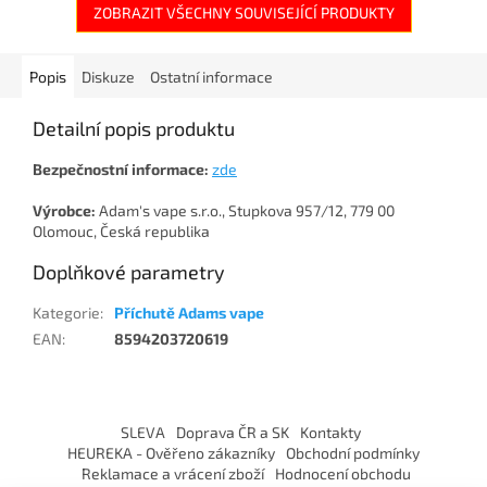
ZOBRAZIT VŠECHNY SOUVISEJÍCÍ PRODUKTY
Popis
Diskuze
Ostatní informace
Detailní popis produktu
Bezpečnostní informace:
zde
Výrobce:
Adam's vape s.r.o., Stupkova 957/12, 779 00
Olomouc, Česká republika
Doplňkové parametry
Kategorie
:
Příchutě Adams vape
EAN
:
8594203720619
Z
á
SLEVA
Doprava ČR a SK
Kontakty
p
HEUREKA - Ověřeno zákazníky
Obchodní podmínky
a
Reklamace a vrácení zboží
Hodnocení obchodu