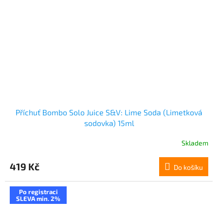
Příchuť Bombo Solo Juice S&V: Lime Soda (Limetková
sodovka) 15ml
Skladem
419 Kč
Do košíku
Po registraci
SLEVA min. 2%