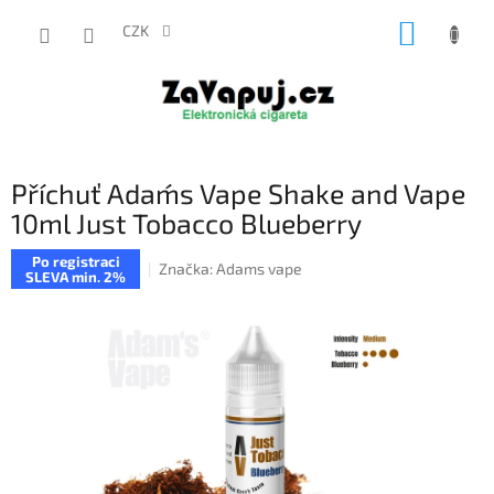
Přejít
NÁKUP
na
CZK
obsah
KOŠÍK
Příchuť Adam´s Vape Shake and Vape
10ml Just Tobacco Blueberry
Po registraci
Značka:
Adams vape
SLEVA min. 2%