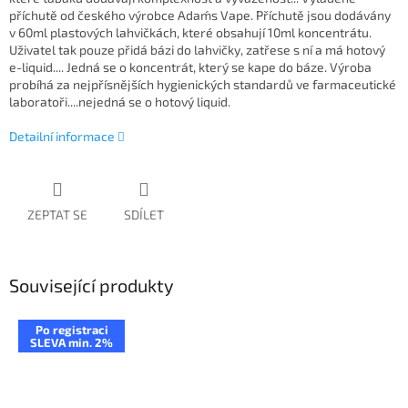
příchutě od českého výrobce Adam´s Vape. Příchutě jsou dodávány
v 60ml plastových lahvičkách, které obsahují 10ml koncentrátu.
Uživatel tak pouze přidá bázi do lahvičky, zatřese s ní a má hotový
e-liquid.... Jedná se o koncentrát, který se kape do báze. Výroba
probíhá za nejpřísnějších hygienických standardů ve farmaceutické
laboratoři....nejedná se o hotový liquid.
Detailní informace
ZEPTAT SE
SDÍLET
Související produkty
Po registraci
SLEVA min. 2%