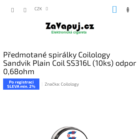
Přejít
NÁKUP
na
CZK
obsah
KOŠÍK
Předmotané spirálky Coilology
Sandvik Plain Coil SS316L (10ks) odpor
0,68ohm
Po registraci
Značka:
Coilology
SLEVA min. 2%