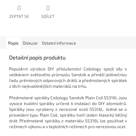
ZEPTAT SE
SDÍLET
Popis
Diskuze
Ostatní informace
Detailní popis produktu
Populární výrobce DIY příslušenství Coilology spojil síly s
velikánem světového průmyslu Sandvik a přináší jedinečnou
řadu prémiových odporových drátů a předmotaných spirálek
z těch nejkvalitnějších materiálů na trhu.
Předmotané spirálky Coilology Sandvik Plain Coil SS316L jsou
vysoce kvalitní spirálky určené k instalaci do DIY atomizérů.
Spirálky jsou vyrobeny z nerezové oceli SS316L. Jedná se o
provedení typu Plain Coil, spirálku tvoří jeden klasický běžný
drát. Předmotané spirálky z materiálu SS316L lze používat v
režimech výkonu a v teplotních režimech pro nerezovou ocel.