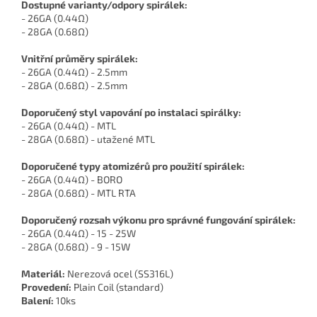
Dostupné varianty/odpory spirálek:
- 26GA (0.44Ω)
- 28GA (0.68Ω)
Vnitřní průměry spirálek:
- 26GA (0.44Ω) - 2.5mm
- 28GA (0.68Ω) - 2.5mm
Doporučený styl vapování po instalaci spirálky:
- 26GA (0.44Ω) - MTL
- 28GA (0.68Ω) - utažené MTL
Doporučené typy atomizérů pro použití spirálek:
- 26GA (0.44Ω) - BORO
- 28GA (0.68Ω) - MTL RTA
Doporučený rozsah výkonu pro správné fungování spirálek:
- 26GA (0.44Ω) - 15 - 25W
- 28GA (0.68Ω) - 9 - 15W
Materiál:
Nerezová ocel (SS316L)
Provedení:
Plain Coil (standard)
Balení:
10ks