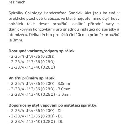
režimech.
Spirálky Coilology Handcrafted Sandvik 4ks jsou balené v
praktické plechové krabičce, ve které najdete mimo čtyři kusy
spirálek také deset proužků kvalitní přírodní vaty s
tkaničkovými koncovkami pro snadnou instalaci do spirálky a
atomizéru. Délka těchto proužků činí 10cm a průměr proužků
je 3mm.
Dostupné varianty/odpory spirálek:
- 2-26/4-.1*.4/36 (0.20Ω)
- 2-28/4-.1*.3/36 (0.28Ω)
- 2-28/4-.1*.3/40 (0.28Ω)
Vnitřní průměry spirálek:
- 2-26/4-.1*.4/36 (0.20Ω) - 3.0mm
- 2-28/4-.1*.3/36 (0.28Ω) - 3.0mm
- 2-28/4-.1*.3/40 (0.28Ω) - 3.0mm
Doporučený styl vapování po instalaci spirálky:
- 2-26/4-.1*.4/36 (0.20Ω) - DL
- 2-28/4-.1*.3/36 (0.28Ω) - DL
- 2-28/4-.1*.3/40 (0.28Ω) - DL