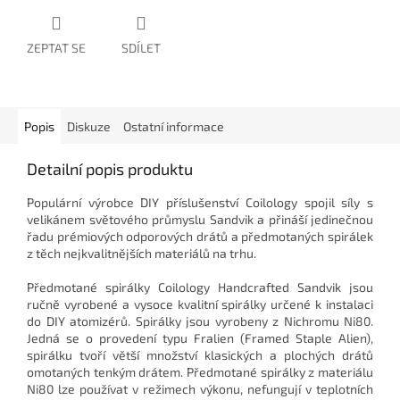
ZEPTAT SE
SDÍLET
Popis
Diskuze
Ostatní informace
Detailní popis produktu
Populární výrobce DIY příslušenství Coilology spojil síly s
velikánem světového průmyslu Sandvik a přináší jedinečnou
řadu prémiových odporových drátů a předmotaných spirálek
z těch nejkvalitnějších materiálů na trhu.
Předmotané spirálky Coilology Handcrafted Sandvik jsou
ručně vyrobené a vysoce kvalitní spirálky určené k instalaci
do DIY atomizérů. Spirálky jsou vyrobeny z Nichromu Ni80.
Jedná se o provedení typu Fralien (Framed Staple Alien),
spirálku tvoří větší množství klasických a plochých drátů
omotaných tenkým drátem. Předmotané spirálky z materiálu
Ni80 lze používat v režimech výkonu, nefungují v teplotních