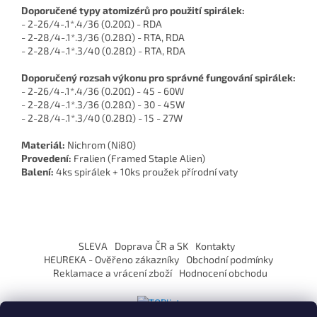
Doporučené typy atomizérů pro použití spirálek:
- 2-26/4-.1*.4/36 (0.20Ω) - RDA
- 2-28/4-.1*.3/36 (0.28Ω) - RTA, RDA
- 2-28/4-.1*.3/40 (0.28Ω) - RTA, RDA
Doporučený rozsah výkonu pro správné fungování spirálek:
- 2-26/4-.1*.4/36 (0.20Ω) - 45 - 60W
- 2-28/4-.1*.3/36 (0.28Ω) - 30 - 45W
- 2-28/4-.1*.3/40 (0.28Ω) - 15 - 27W
Materiál:
Nichrom (Ni80)
Provedení:
Fralien (Framed Staple Alien)
Balení:
4ks spirálek + 10ks proužek přírodní vaty
Z
á
SLEVA
Doprava ČR a SK
Kontakty
p
HEUREKA - Ověřeno zákazníky
Obchodní podmínky
a
Reklamace a vrácení zboží
Hodnocení obchodu
t
í