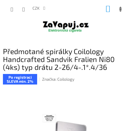
Přejít
NÁKUP
na
CZK
obsah
KOŠÍK
Předmotané spirálky Coilology
Handcrafted Sandvik Fralien Ni80
(4ks) typ drátu 2-26/4-.1*.4/36
Po registraci
Značka:
Coilology
SLEVA min. 2%