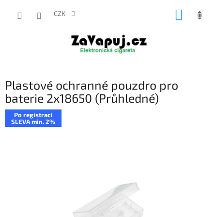
Přejít
NÁKUP
na
CZK
obsah
KOŠÍK
Plastové ochranné pouzdro pro
baterie 2x18650 (Průhledné)
Po registraci
SLEVA min. 2%