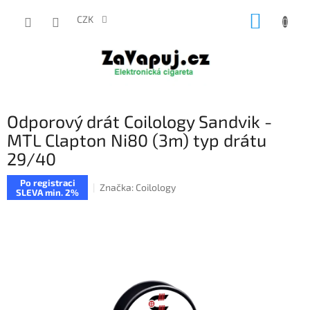
Přejít
NÁKUP
na
CZK
obsah
KOŠÍK
Odporový drát Coilology Sandvik -
MTL Clapton Ni80 (3m) typ drátu
29/40
Po registraci
Značka:
Coilology
SLEVA min. 2%