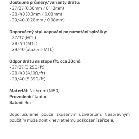
Dostupné průměry/varianty drátu:
- 27/37 (0.36mm / 0.113mm)
- 28/40 (0.3mm / 0.08mm)
- 29/40 (0.28mm / 0.08mm)
Doporučený styl vapování po namotání spirálky:
- 27/37 (MTL)
- 28/40 (MTL)
- 29/40 (utažené MTL)
Odpor drátu na stopu (ft; cca 30cm):
- 27/37 (3.25Ω/ft)
- 28/40 (4.10Ω/ft)
- 29/40 (5.39Ω/ft)
Materiál:
Nichrom (Ni80)
Provedení:
Clapton
Balení:
9m
Doporučujeme pouze zkušeným uživatelům. Nesprávným
použitím může dojít k nevratnému poškození zařízení.