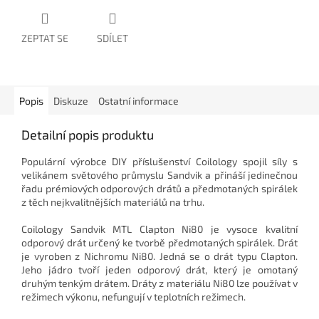
ZEPTAT SE
SDÍLET
Popis
Diskuze
Ostatní informace
Detailní popis produktu
Populární výrobce DIY příslušenství Coilology spojil síly s
velikánem světového průmyslu Sandvik a přináší jedinečnou
řadu prémiových odporových drátů a předmotaných spirálek
z těch nejkvalitnějších materiálů na trhu.
Coilology Sandvik MTL Clapton Ni80 je vysoce kvalitní
odporový drát určený ke tvorbě předmotaných spirálek. Drát
je vyroben z Nichromu Ni80. Jedná se o drát typu Clapton.
Jeho jádro tvoří jeden odporový drát, který je omotaný
druhým tenkým drátem. Dráty z materiálu Ni80 lze používat v
režimech výkonu, nefungují v teplotních režimech.