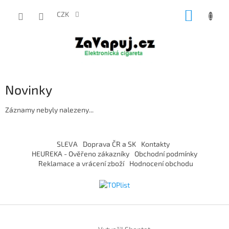
Přejít
NÁKUP
na
CZK
obsah
KOŠÍK
Novinky
Záznamy nebyly nalezeny...
Z
á
SLEVA
Doprava ČR a SK
Kontakty
p
HEUREKA - Ověřeno zákazníky
Obchodní podmínky
a
Reklamace a vrácení zboží
Hodnocení obchodu
t
í