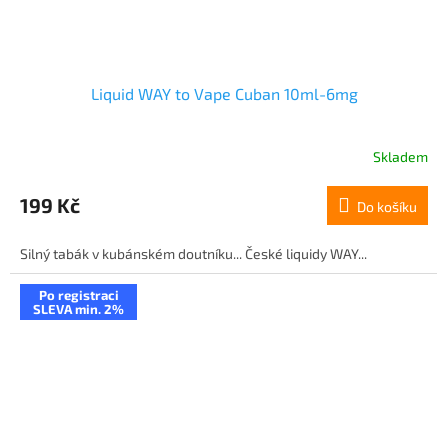
Liquid WAY to Vape Cuban 10ml-6mg
Skladem
199 Kč
Do košíku
Silný tabák v kubánském doutníku... České liquidy WAY...
Po registraci
SLEVA min. 2%