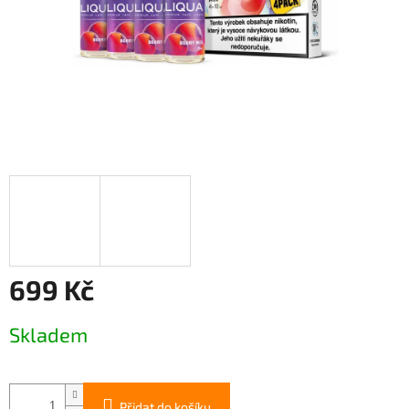
699 Kč
Měrná
Skladem
cena:
Přidat do košíku