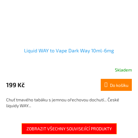
Liquid WAY to Vape Dark Way 10ml-6mg
Skladem
199 Kč
Do košíku
Chuť tmavého tabáku s jemnou ořechovou dochutí... České
liquidy WAY...
ZOBRAZIT VŠECHNY SOUVISEJÍCÍ PRODUKTY