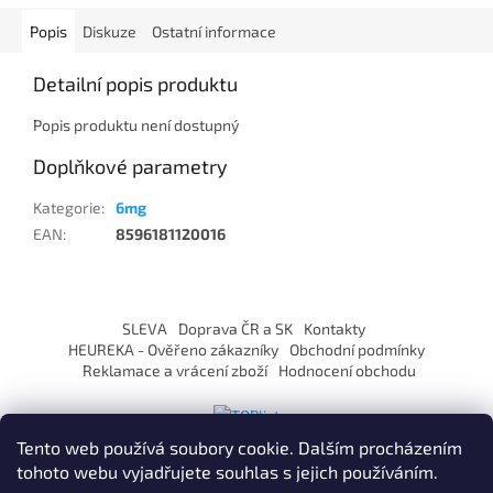
Popis
Diskuze
Ostatní informace
Detailní popis produktu
Popis produktu není dostupný
Doplňkové parametry
Kategorie
:
6mg
EAN
:
8596181120016
Z
á
SLEVA
Doprava ČR a SK
Kontakty
p
HEUREKA - Ověřeno zákazníky
Obchodní podmínky
a
Reklamace a vrácení zboží
Hodnocení obchodu
t
í
Tento web používá soubory cookie. Dalším procházením
tohoto webu vyjadřujete souhlas s jejich používáním.