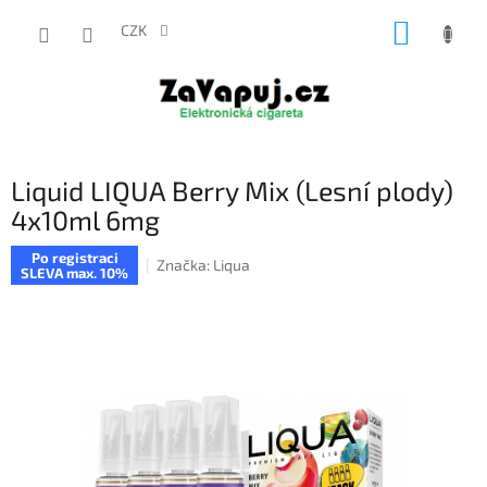
Přejít
NÁKUP
na
CZK
obsah
KOŠÍK
Liquid LIQUA Berry Mix (Lesní plody)
4x10ml 6mg
Po registraci
Značka:
Liqua
SLEVA max. 10%