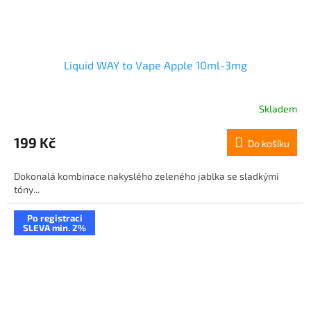
Liquid WAY to Vape Apple 10ml-3mg
Skladem
199 Kč
Do košíku
Dokonalá kombinace nakyslého zeleného jablka se sladkými
tóny...
Po registraci
SLEVA min. 2%