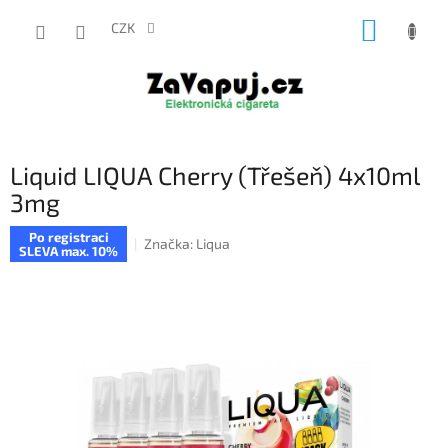
Přejít
NÁKUP
na
CZK
obsah
KOŠÍK
Liquid LIQUA Cherry (Třešeň) 4x10ml
3mg
Po registraci
Značka:
Liqua
SLEVA max. 10%