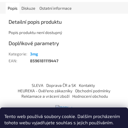
Popis
Diskuze
Ostatní informace
Detailní popis produktu
Popis produktu není dostupný
Doplňkové parametry
Kategorie
:
3mg
EAN
:
8596181119447
Z
á
SLEVA
Doprava ČR a SK
Kontakty
p
HEUREKA - Ověřeno zákazníky
Obchodní podmínky
a
Reklamace a vrácení zboží
Hodnocení obchodu
t
í
Tento web používá soubory cookie. Dalším procházením
tohoto webu vyjadřujete souhlas s jejich používáním.