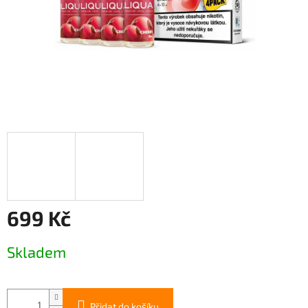
699 Kč
Měrná
Skladem
cena:
Přidat do košíku