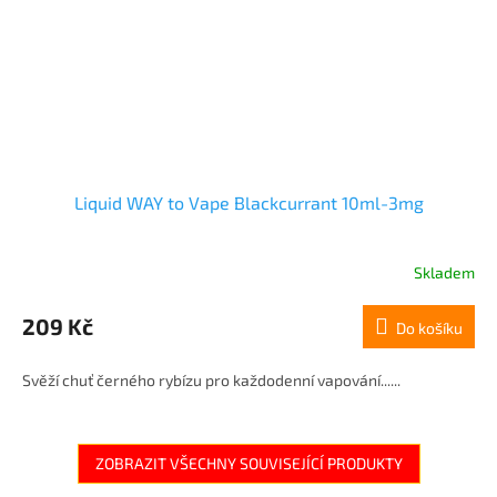
Liquid WAY to Vape Blackcurrant 10ml-3mg
Skladem
209 Kč
Do košíku
Svěží chuť černého rybízu pro každodenní vapování......
ZOBRAZIT VŠECHNY SOUVISEJÍCÍ PRODUKTY