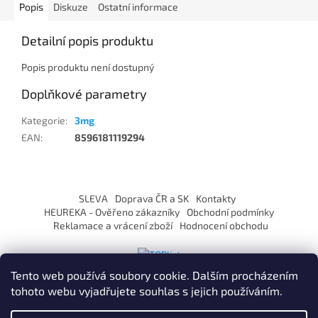
Popis
Diskuze
Ostatní informace
Detailní popis produktu
Popis produktu není dostupný
Doplňkové parametry
Kategorie
:
3mg
EAN
:
8596181119294
Z
á
SLEVA
Doprava ČR a SK
Kontakty
p
HEUREKA - Ověřeno zákazníky
Obchodní podmínky
a
Reklamace a vrácení zboží
Hodnocení obchodu
t
í
Tento web používá soubory cookie. Dalším procházením
tohoto webu vyjadřujete souhlas s jejich používáním.
Vytvořil Shoptet