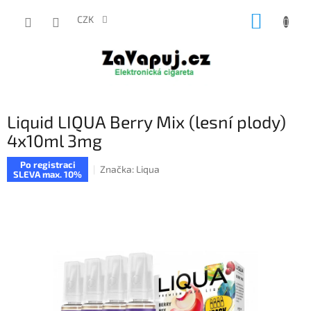
Přejít
NÁKUP
na
CZK
obsah
KOŠÍK
Liquid LIQUA Berry Mix (lesní plody)
4x10ml 3mg
Po registraci
Značka:
Liqua
SLEVA max. 10%