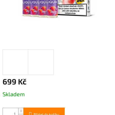
699 Kč
Měrná
Skladem
cena:
Přidat do košíku