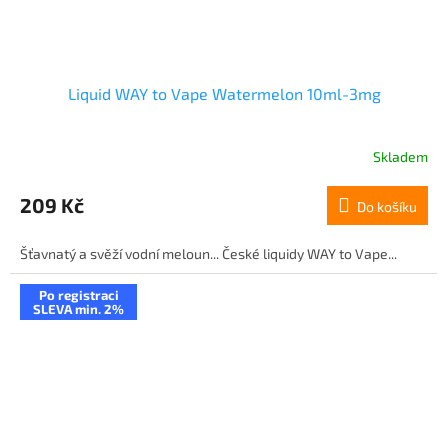
Liquid WAY to Vape Watermelon 10ml-3mg
Skladem
209 Kč
Do košíku
Šťavnatý a svěží vodní meloun... České liquidy WAY to Vape...
Po registraci
SLEVA min. 2%