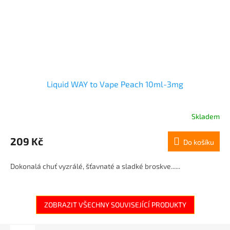
Liquid WAY to Vape Peach 10ml-3mg
Skladem
209 Kč
Do košíku
Dokonalá chuť vyzrálé, šťavnaté a sladké broskve......
ZOBRAZIT VŠECHNY SOUVISEJÍCÍ PRODUKTY