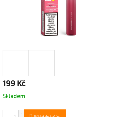
199 Kč
Měrná
Skladem
cena:
Přidat do košíku