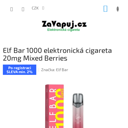
Přejít
NÁKUP
na
CZK
obsah
KOŠÍK
Elf Bar 1000 elektronická cigareta
20mg Mixed Berries
Po registraci
Značka:
Elf Bar
SLEVA min. 2%