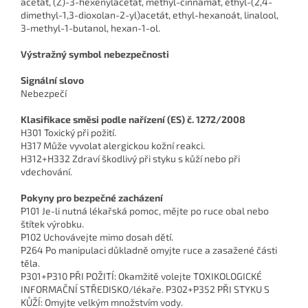
acetát, (Z)-3-hexenylacetát, methyl-cinnamát, ethyl-(2,4-
dimethyl-1,3-dioxolan-2-yl)acetát, ethyl-hexanoát, linalool,
3-methyl-1-butanol, hexan-1-ol.
Výstražný symbol nebezpečnosti
Signální slovo
Nebezpečí
Klasifikace směsi podle nařízení (ES) č. 1272/2008
H301 Toxický při požití.
H317 Může vyvolat alergickou kožní reakci.
H312+H332 Zdraví škodlivý při styku s kůží nebo při
vdechování.
Pokyny pro bezpečné zacházení
P101 Je-li nutná lékařská pomoc, mějte po ruce obal nebo
štítek výrobku.
P102 Uchovávejte mimo dosah dětí.
P264 Po manipulaci důkladně omyjte ruce a zasažené části
těla.
P301+P310 PŘI POŽITÍ: Okamžitě volejte TOXIKOLOGICKÉ
INFORMAČNÍ STŘEDISKO/lékaře. P302+P352 PŘI STYKU S
KŮŽÍ: Omyjte velkým množstvím vody.