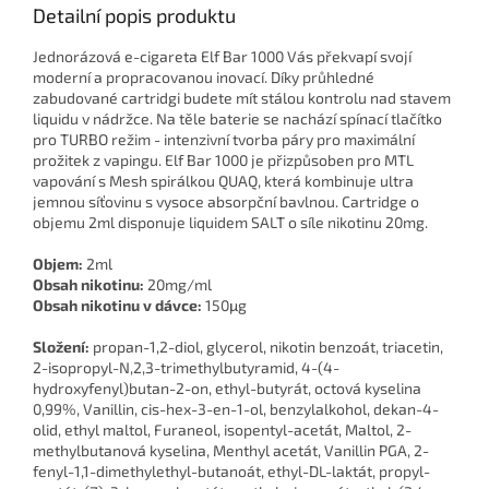
Detailní popis produktu
Jednorázová e-cigareta Elf Bar 1000 Vás překvapí svojí
moderní a propracovanou inovací. Díky průhledné
zabudované cartridgi budete mít stálou kontrolu nad stavem
liquidu v nádržce. Na těle baterie se nachází spínací tlačítko
pro TURBO režim - intenzivní tvorba páry pro maximální
prožitek z vapingu. Elf Bar 1000 je přizpůsoben pro MTL
vapování s Mesh spirálkou QUAQ, která kombinuje ultra
jemnou síťovinu s vysoce absorpční bavlnou. Cartridge o
objemu 2ml disponuje liquidem SALT o síle nikotinu 20mg.
Objem:
2ml
Obsah nikotinu:
20mg/ml
Obsah nikotinu v dávce:
150μg
Složení:
propan-1,2-diol, glycerol, nikotin benzoát, triacetin,
2-isopropyl-N,2,3-trimethylbutyramid, 4-(4-
hydroxyfenyl)butan-2-on, ethyl-butyrát, octová kyselina
0,99%, Vanillin, cis-hex-3-en-1-ol, benzylalkohol, dekan-4-
olid, ethyl maltol, Furaneol, isopentyl-acetát, Maltol, 2-
methylbutanová kyselina, Menthyl acetát, Vanillin PGA, 2-
fenyl-1,1-dimethylethyl-butanoát, ethyl-DL-laktát, propyl-