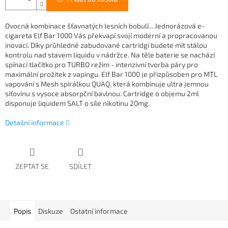
Ovocná kombinace šťavnatých lesních bobulí... Jednorázová e-
cigareta Elf Bar 1000 Vás překvapí svojí moderní a propracovanou
inovací. Díky průhledné zabudované cartridgi budete mít stálou
kontrolu nad stavem liquidu v nádržce. Na těle baterie se nachází
spínací tlačítko pro TURBO režim - intenzivní tvorba páry pro
maximální prožitek z vapingu. Elf Bar 1000 je přizpůsoben pro MTL
vapování s Mesh spirálkou QUAQ, která kombinuje ultra jemnou
síťovinu s vysoce absorpční bavlnou. Cartridge o objemu 2ml
disponuje liquidem SALT o síle nikotinu 20mg.
Detailní informace
ZEPTAT SE
SDÍLET
Popis
Diskuze
Ostatní informace