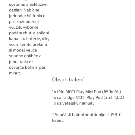
systému a exkluzivní
design. Nabídne
jednoduché funkce
pro každodenní
využití, výborné
podání chuti a solidní
kapacitu baterie, díky
všem těmto prvkům
si model velice
snadno oblíbíte a
jeho funkce si
osvojíte během pár
minut.
Obsah balení:
1x tělo MOTI Play Mini Pod (650mAh)
1x cartridge MOTI Play Pod (2ml, 1,0Ω)
1x uživatelský manuál
* Součástí balení není dobíjecí USB-C
kabel.