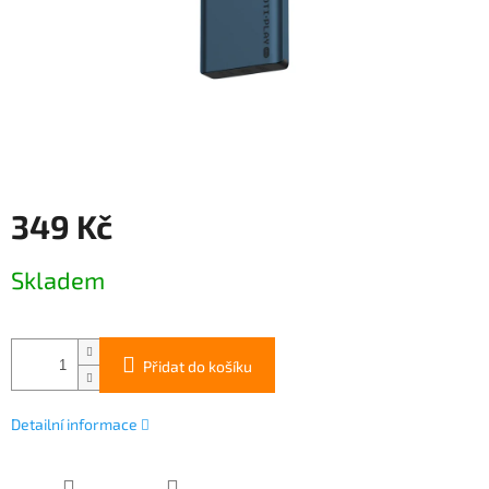
349 Kč
Měrná
Skladem
cena:
Přidat do košíku
Detailní informace