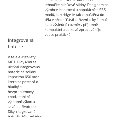
lehoučké hliníkové slitiny. Designem se
výrobce inspiroval u populárních SBS
modů, cartridge je tak zapuštěna do
těla v přední části zařízení, díky čemuž
jsou výsledné rozměry příjemně
kompaktní a celkové zpracování je
velice praktické.
Integrovaná
baterie
V těle e-cigarety
MOTI Play Mini se
ukrývá integrovaná
baterie se solidní
kapacitou 650 mAh,
která se postará o
hladký a
bezproblémový
chod, stabilní
výstupní výkon a
skvělou životnost.
Díky integrované
baterii v těle zvládne