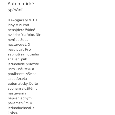
Automatické
spínání
U e-cigarety MOTI
Play Mini Pod
nenajdete žádné
ovládací tlačítko. Nic
není potřeba
nastavovat, či
regulovat. Pro
sepnutí samotného
žhavení pak
jednoduše přiložíte
ústa k náustku a
potáhnete, vše se
spustí zcela
automaticky. Dejte
sbohem složitému
nastavení a
nepřehledným
parametrům, v
jednoduchosti je
krása.