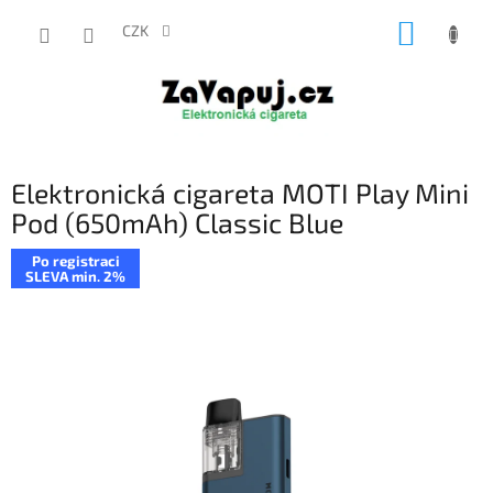
Přejít
NÁKUP
na
CZK
obsah
KOŠÍK
Elektronická cigareta MOTI Play Mini
Pod (650mAh) Classic Blue
Po registraci
SLEVA min. 2%