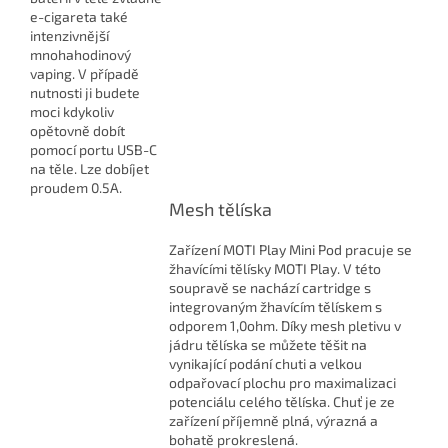
e-cigareta také
intenzivnější
mnohahodinový
vaping. V případě
nutnosti ji budete
moci kdykoliv
opětovně dobít
pomocí portu USB-C
na těle. Lze dobíjet
proudem 0.5A.
Mesh tělíska
Zařízení MOTI Play Mini Pod pracuje se
žhavícími tělísky MOTI Play. V této
soupravě se nachází cartridge s
integrovaným žhavícím tělískem s
odporem 1,0ohm. Díky mesh pletivu v
jádru tělíska se můžete těšit na
vynikající podání chuti a velkou
odpařovací plochu pro maximalizaci
potenciálu celého tělíska. Chuť je ze
zařízení příjemně plná, výrazná a
bohatě prokreslená.