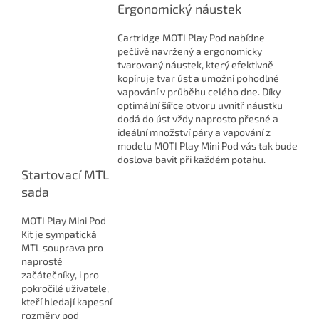
Ergonomický náustek
Cartridge MOTI Play Pod nabídne
pečlivě navržený a ergonomicky
tvarovaný náustek, který efektivně
kopíruje tvar úst a umožní pohodlné
vapování v průběhu celého dne. Díky
optimální šířce otvoru uvnitř náustku
dodá do úst vždy naprosto přesné a
ideální množství páry a vapování z
modelu MOTI Play Mini Pod vás tak bude
doslova bavit při každém potahu.
Startovací MTL
sada
MOTI Play Mini Pod
Kit je sympatická
MTL souprava pro
naprosté
začátečníky, i pro
pokročilé uživatele,
kteří hledají kapesní
rozměry pod