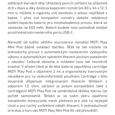
odlišných barvách těla. Uhlazený povrch zařízení se příjemně
drží v dlani a díky doslova kapesním rozměrům 80 x 44 x 12..5
mm si můžete e-cigaretu vzít kamkoliv s sebou například v
kapse. I přes své kompaktní rozměry dokáže nabídnout
solidní kapacitu baterie pro mnohahodinový provoz, která se
zastavila na 650 mAh. Baterii budete moci pohodlně dobíjet
prostřednictvím moderního portu USB-C.
Narozdíl od svého většího sourozence nenabízí MOTI Play
Mini Pod žádné ovládací tlačítko. Těšit se tak můžete na
jednoduchý provoz s automatickým nastavením výstupního
výkonu a automatickým spínáním žhavení pouhým potažením
z náustku. Celková obsluha a ovládání jsou tak nesmírně
snadné. V přední části je do těla baterie zapuštěna cartridge
MOTI Play Pod s objemem 2 ml a ergonomicky tvarovaným
náustkem pro co nejkomfortnější používání. Cartridge v této
soupravě disponuje integrovaným žhavícím tělískem s
odporem 1,0 ohm, zařízení je potom kompatibilní také s
cartridgemi MOTI Play Pod na vyměnitelná tělíska, kterou lze
pořídit samostatně. Tělísko je ve svém jádru opatřeno
inovativním honeycomb mesh pletivem pro zisk co nejlepší
chuti a pro rychlý a efektivní náběh žhavení. V jednoduchosti
je krása, o tom vás MOTI Play Mini Pod Kit rád přesvědčí.