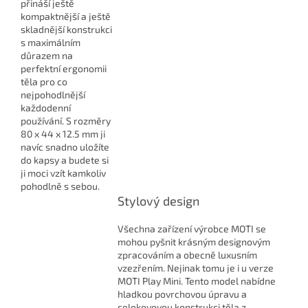
přináší ještě
kompaktnější a ještě
skladnější konstrukci
s maximálním
důrazem na
perfektní ergonomii
těla pro co
nejpohodlnější
každodenní
používání. S rozměry
80 x 44 x 12.5 mm ji
navíc snadno uložíte
do kapsy a budete si
ji moci vzít kamkoliv
pohodlně s sebou.
Stylový design
Všechna zařízení výrobce MOTI se
mohou pyšnit krásným designovým
zpracováním a obecně luxusním
vzezřením. Nejinak tomu je i u verze
MOTI Play Mini. Tento model nabídne
hladkou povrchovou úpravu a
celokovovou konstrukci těla z