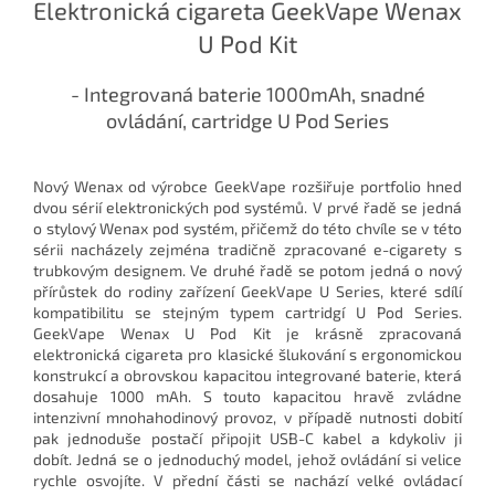
Elektronická cigareta GeekVape Wenax
U Pod Kit
- Integrovaná baterie 1000mAh, snadné
ovládání, cartridge U Pod Series
Nový Wenax od výrobce GeekVape rozšiřuje portfolio hned
dvou sérií elektronických pod systémů. V prvé řadě se jedná
o stylový Wenax pod systém, přičemž do této chvíle se v této
sérii nacházely zejména tradičně zpracované e-cigarety s
trubkovým designem. Ve druhé řadě se potom jedná o nový
přírůstek do rodiny zařízení GeekVape U Series, které sdílí
kompatibilitu se stejným typem cartridgí U Pod Series.
GeekVape Wenax U Pod Kit je krásně zpracovaná
elektronická cigareta pro klasické šlukování s ergonomickou
konstrukcí a obrovskou kapacitou integrované baterie, která
dosahuje 1000 mAh. S touto kapacitou hravě zvládne
intenzivní mnohahodinový provoz, v případě nutnosti dobití
pak jednoduše postačí připojit USB-C kabel a kdykoliv ji
dobít. Jedná se o jednoduchý model, jehož ovládání si velice
rychle osvojíte. V přední části se nachází velké ovládací