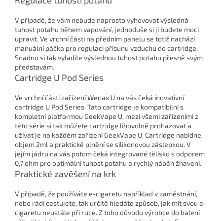
V případě, že vám nebude naprosto vyhovovat výsledná
tuhost potahu během vapování, jednoduše si ji budete moci
upravit. Ve vrchní části na předním panelu se totiž nachází
manuální páčka pro regulaci přísunu vzduchu do cartridge.
Snadno si tak vyladíte výslednou tuhost potahu přesně svým
představám.
Cartridge U Pod Series
Ve vrchní části zařízení Wenax U na vás čeká inovativní
cartridge U Pod Series. Tato cartridge je kompatibilní s
kompletní platformou GeekVape U, mezi všemi zařízeními z
této série si tak můžete cartridge libovolně prohazovat a
užívat je na každém zařízení GeekVape U. Cartridge nabídne
objem 2ml a praktické plnění se silikonovou záslepkou. V
jejím jádru na vás potom čeká integrované tělísko s odporem
0,7 ohm pro optimální tuhost potahu a rychlý náběh žhavení.
Praktické zavěšení na krk
V případě, že používáte e-cigaretu například v zaměstnání,
nebo rádi cestujete, tak určitě hledáte způsob, jak mít svou e-
cigaretu neustále při ruce. Z toho důvodu výrobce do balení