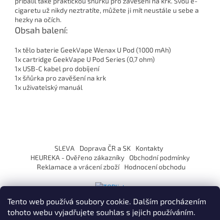
přibalil také praktickou šňůrku pro zavěšení na krk. Svou e-
cigaretu už nikdy neztratíte, můžete ji mít neustále u sebe a
hezky na očích.
Obsah balení:
1x tělo baterie GeekVape Wenax U Pod (1000 mAh)
1x cartridge GeekVape U Pod Series (0,7 ohm)
1x USB-C kabel pro dobíjení
1x šňůrka pro zavěšení na krk
1x uživatelský manuál
Z
á
SLEVA
Doprava ČR a SK
Kontakty
p
HEUREKA - Ověřeno zákazníky
Obchodní podmínky
a
Reklamace a vrácení zboží
Hodnocení obchodu
t
í
Tento web používá soubory cookie. Dalším procházením
tohoto webu vyjadřujete souhlas s jejich používáním.