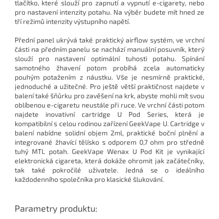
tlačítko, které slouží pro zapnutí a vypnutí e-cigarety, nebo
pro nastavení intenzity potahu. Na výběr budete mít hned ze
tří režimů intenzity výstupního napětí.
Přední panel ukrývá také praktický airflow systém, ve vrchní
části na předním panelu se nachází manuální posuvník, který
slouží pro nastavení optimální tuhosti potahu. Spínání
samotného žhavení potom probíhá zcela automaticky
pouhým potažením z náustku. Vše je nesmírně praktické,
jednoduché a užitečné. Pro ještě větší praktičnost najdete v
balení také šňůrku pro zavěšení na krk, abyste mohli mít svou
oblíbenou e-cigaretu neustále při ruce. Ve vrchní části potom
najdete inovativní cartridge U Pod Series, která je
kompatibilní s celou rodinou zařízení GeekVape U. Cartridge v
balení nabídne solidní objem 2ml, praktické boční plnění a
integrované žhavící tělísko s odporem 0,7 ohm pro středně
tuhý MTL potah. GeekVape Wenax U Pod Kit je vynikající
elektronická cigareta, která dokáže ohromit jak začátečníky,
tak také pokročilé uživatele. Jedná se o ideálního
každodenního společníka pro klasické šlukování.
Parametry produktu: