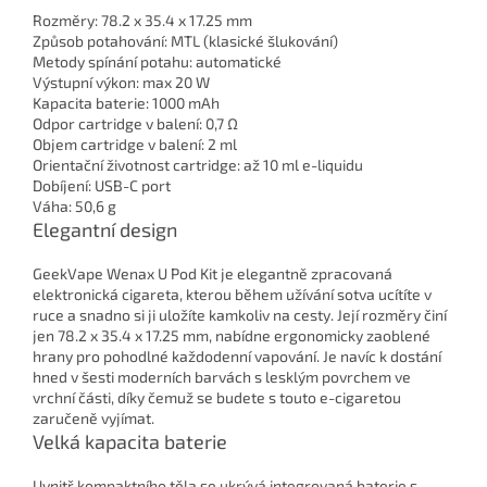
Rozměry: 78.2 x 35.4 x 17.25 mm
Způsob potahování: MTL (klasické šlukování)
Metody spínání potahu: automatické
Výstupní výkon: max 20 W
Kapacita baterie: 1000 mAh
Odpor cartridge v balení: 0,7 Ω
Objem cartridge v balení: 2 ml
Orientační životnost cartridge: až 10 ml e-liquidu
Dobíjení: USB-C port
Váha: 50,6 g
Elegantní design
GeekVape Wenax U Pod Kit je elegantně zpracovaná
elektronická cigareta, kterou během užívání sotva ucítíte v
ruce a snadno si ji uložíte kamkoliv na cesty. Její rozměry činí
jen 78.2 x 35.4 x 17.25 mm, nabídne ergonomicky zaoblené
hrany pro pohodlné každodenní vapování. Je navíc k dostání
hned v šesti moderních barvách s lesklým povrchem ve
vrchní části, díky čemuž se budete s touto e-cigaretou
zaručeně vyjímat.
Velká kapacita baterie
Uvnitř kompaktního těla se ukrývá integrovaná baterie s