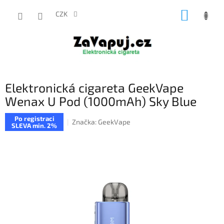
Přejít
NÁKUP
na
CZK
obsah
KOŠÍK
Elektronická cigareta GeekVape
Wenax U Pod (1000mAh) Sky Blue
Po registraci
Značka:
GeekVape
SLEVA min. 2%