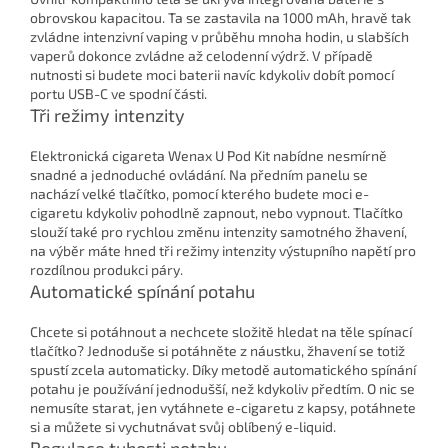
obrovskou kapacitou. Ta se zastavila na 1000 mAh, hravě tak
zvládne intenzivní vaping v průběhu mnoha hodin, u slabších
vaperů dokonce zvládne až celodenní výdrž. V případě
nutnosti si budete moci baterii navíc kdykoliv dobít pomocí
portu USB-C ve spodní části.
Tři režimy intenzity
Elektronická cigareta Wenax U Pod Kit nabídne nesmírně
snadné a jednoduché ovládání. Na předním panelu se
nachází velké tlačítko, pomocí kterého budete moci e-
cigaretu kdykoliv pohodlně zapnout, nebo vypnout. Tlačítko
slouží také pro rychlou změnu intenzity samotného žhavení,
na výběr máte hned tři režimy intenzity výstupního napětí pro
rozdílnou produkci páry.
Automatické spínání potahu
Chcete si potáhnout a nechcete složitě hledat na těle spínací
tlačítko? Jednoduše si potáhněte z náustku, žhavení se totiž
spustí zcela automaticky. Díky metodě automatického spínání
potahu je používání jednodušší, než kdykoliv předtím. O nic se
nemusíte starat, jen vytáhnete e-cigaretu z kapsy, potáhnete
si a můžete si vychutnávat svůj oblíbený e-liquid.
Regulace tuhosti potahu