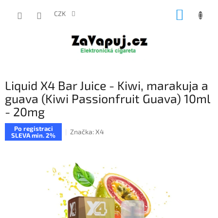
Přejít
NÁKUP
na
CZK
obsah
KOŠÍK
Liquid X4 Bar Juice - Kiwi, marakuja a
guava (Kiwi Passionfruit Guava) 10ml
- 20mg
Po registraci
Značka:
X4
SLEVA min. 2%