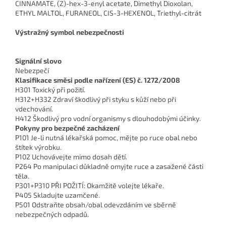
CINNAMATE, (Z)-hex-3-enyl acetate, Dimethyl Dioxolan,
ETHYL MALTOL, FURANEOL, CIS-3-HEXENOL, Triethyl-citrát
Výstražný symbol nebezpečnosti
Signální slovo
Nebezpečí
Klasifikace směsi podle nařízení (ES) č. 1272/2008
H301 Toxický při požití.
H312+H332 Zdraví škodlivý při styku s kůží nebo při
vdechování.
H412 Škodlivý pro vodní organismy s dlouhodobými účinky.
Pokyny pro bezpečné zacházení
P101 Je-li nutná lékařská pomoc, mějte po ruce obal nebo
štítek výrobku.
P102 Uchovávejte mimo dosah dětí.
P264 Po manipulaci důkladně omyjte ruce a zasažené části
těla.
P301+P310 PŘI POŽITÍ: Okamžitě volejte lékaře.
P405 Skladujte uzamčené.
P501 Odstraňte obsah/obal odevzdáním ve sběrně
nebezpečných odpadů.