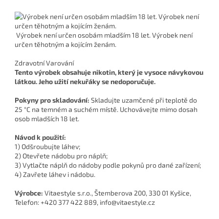
Výrobek není určen osobám mladším 18 let. Výrobek není
určen těhotným a kojícím ženám.
Zdravotní Varování
Tento výrobek obsahuje nikotin, který je vysoce návykovou
látkou. Jeho užití nekuřáky se nedoporučuje.
Pokyny pro skladování:
Skladujte uzamčené při teplotě do
25 °C na temném a suchém místě. Uchovávejte mimo dosah
osob mladších 18 let.
Návod k použití:
1) Odšroubujte láhev;
2) Otevřete nádobu pro náplň;
3) Vytlačte náplň do nádoby podle pokynů pro dané zařízení;
4) Zavřete láhev i nádobu.
Výrobce:
Vitaestyle s.r.o., Štemberova 200, 330 01 Kyšice,
Telefon: +420 377 422 889, info@vitaestyle.cz