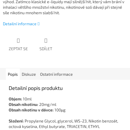
výhod. Zatímco klasické e-liquidy mají silnější hit, který vám brání v
inhalaci většího množství nikotinu, nikotinové soli dávají při stejné
síle nikotinu mnohem slabší hit.
Detailní informace
ZEPTAT SE
SDÍLET
Popis
Diskuze
Ostatní informace
Detailní popis produktu
Objem:
10ml
Obsah nikotinu:
20mg/ml
Obsah nikotinu v dávce:
100μg
Složení:
Propylene Glycol, glycerol, WS-23, Nikotin benzoát,
octová kyselina, Ethyl butyrate, TRIACETIN, ETHYL