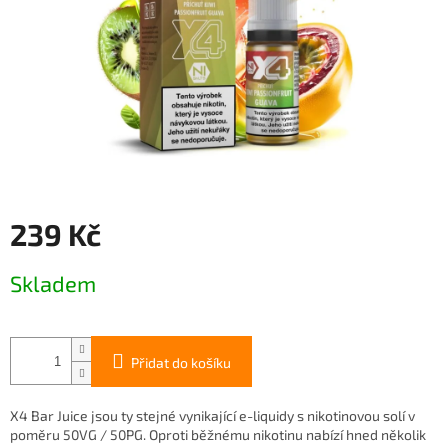
239 Kč
Měrná
Skladem
cena:
Přidat do košíku
X4 Bar Juice jsou ty stejné vynikající e-liquidy s nikotinovou solí v
poměru 50VG / 50PG. Oproti běžnému nikotinu nabízí hned několik