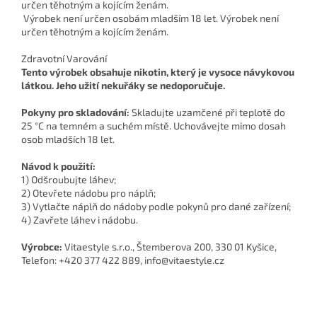
Výrobek není určen osobám mladším 18 let. Výrobek není
určen těhotným a kojícím ženám.
Zdravotní Varování
Tento výrobek obsahuje nikotin, který je vysoce návykovou
látkou. Jeho užití nekuřáky se nedoporučuje.
Pokyny pro skladování:
Skladujte uzamčené při teplotě do
25 °C na temném a suchém místě. Uchovávejte mimo dosah
osob mladších 18 let.
Návod k použití:
1) Odšroubujte láhev;
2) Otevřete nádobu pro náplň;
3) Vytlačte náplň do nádoby podle pokynů pro dané zařízení;
4) Zavřete láhev i nádobu.
Výrobce:
Vitaestyle s.r.o., Štemberova 200, 330 01 Kyšice,
Telefon: +420 377 422 889, info@vitaestyle.cz
Z