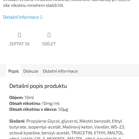
síle nikotinu mnohem slabší hit.
Detailní informace
ZEPTAT SE
SDÍLET
Popis
Diskuze
Ostatní informace
Detailní popis produktu
Objem:
10ml
Obsah nikotinu:
10mg/ml
Obsah nikotinu v dávce:
50μg
Složení:
Propylene Glycol, glycerol, Nikotin benzoát, Ethyl
butyrate, isopentyl-acetát, Malinový keton, Vanillin, WS-23,
octová kyselina, benzyl-acetát, TRIACETIN, ETHYL MALTOL,
ethyl-laktát, CIS-3-HEXENOL, MALTOL, ethyl-isovalerát, n-