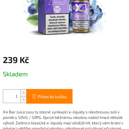
239 Kč
Měrná
Skladem
cena:
Přidat do košíku
X4 Bar Juice jsou ty stejné vynikající e-liquidy s nikotinovou solí v
poměru 50VG / 50PG. Oproti běžnému nikotinu nabízí hned několik
výhod. Zatímco klasické e-liquidy mají silnější hit, který vám brání v
inhalaci většího množství nikotinu, nikotinové soli dávají při stejné