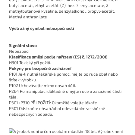
butyl-acetát, ethyl-acetát, (Z)-hex-3-enyl acetate, 2-
methylbutanová kyselina, benzylalkohol, propyl-acetát,
Methyl anthranilate
Výstražný symbol nebezpečnosti
Signální slovo
Nebezpečí
Klasifikace směsi podle nařízení (ES) č. 1272/2008
H301 Toxický při požití.
Pokyny pro bezpečné zacházení
P101 Je-li nutná lékařská pomoc, mějte po ruce obal nebo
štítek výrobku.
P102 Uchovávejte mimo dosah dětí.
P264 Po manipulaci důkladně omyjte ruce a zasažené části
těla.
P301+P310 PŘI POŽITÍ: Okamžitě volejte lékaře.
P501 Odstraňte obsah/obal odevzdáním ve sběrně
nebezpečných odpadů.