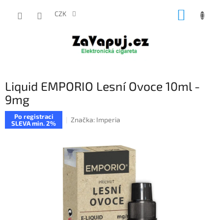
Přejít
NÁKUP
na
CZK
obsah
KOŠÍK
Liquid EMPORIO Lesní Ovoce 10ml -
9mg
Po registraci
Značka:
Imperia
SLEVA min. 2%