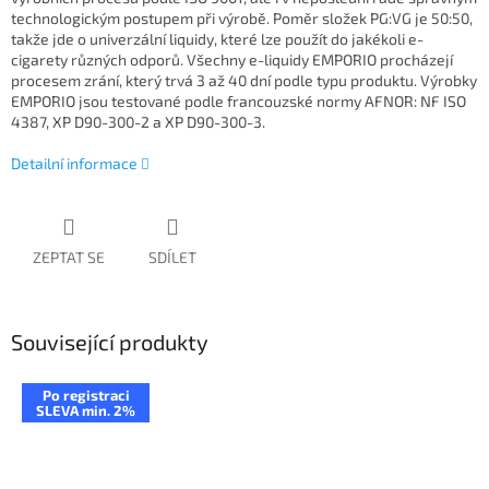
technologickým postupem při výrobě. Poměr složek PG:VG je 50:50,
takže jde o univerzální liquidy, které lze použít do jakékoli e-
cigarety různých odporů. Všechny e-liquidy EMPORIO procházejí
procesem zrání, který trvá 3 až 40 dní podle typu produktu. Výrobky
EMPORIO jsou testované podle francouzské normy AFNOR: NF ISO
4387, XP D90-300-2 a XP D90-300-3.
Detailní informace
ZEPTAT SE
SDÍLET
Související produkty
Po registraci
SLEVA min. 2%