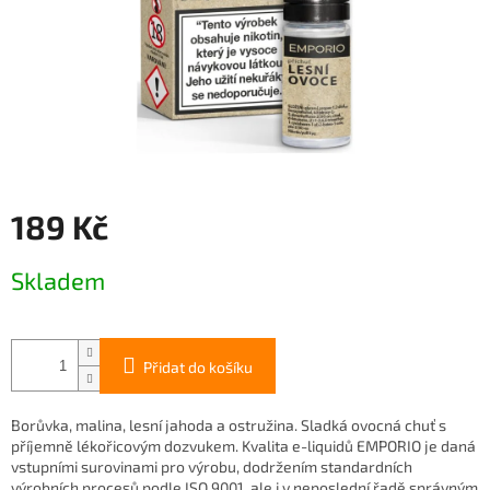
189 Kč
Měrná
Skladem
cena:
Přidat do košíku
Borůvka, malina, lesní jahoda a ostružina. Sladká ovocná chuť s
příjemně lékořicovým dozvukem. Kvalita e-liquidů EMPORIO je daná
vstupními surovinami pro výrobu, dodržením standardních
výrobních procesů podle ISO 9001, ale i v neposlední řadě správným