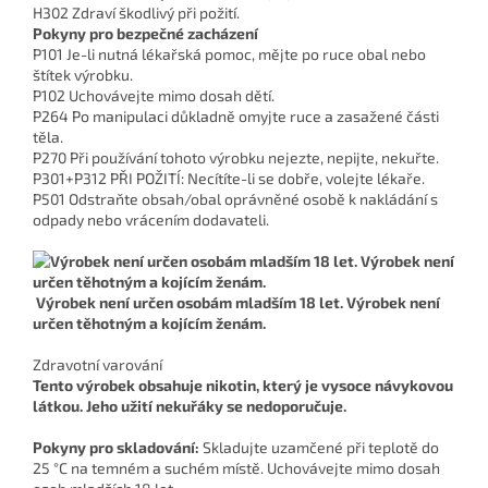
H302 Zdraví škodlivý při požití.
Pokyny pro bezpečné zacházení
P101 Je-li nutná lékařská pomoc, mějte po ruce obal nebo
štítek výrobku.
P102 Uchovávejte mimo dosah dětí.
P264 Po manipulaci důkladně omyjte ruce a zasažené části
těla.
P270 Při používání tohoto výrobku nejezte, nepijte, nekuřte.
P301+P312 PŘI POŽITÍ: Necítíte-li se dobře, volejte lékaře.
P501 Odstraňte obsah/obal oprávněné osobě k nakládání s
odpady nebo vrácením dodavateli.
Výrobek není určen osobám mladším 18 let. Výrobek není
určen těhotným a kojícím ženám.
Zdravotní varování
Tento výrobek obsahuje nikotin, který je vysoce návykovou
látkou. Jeho užití nekuřáky se nedoporučuje.
Pokyny pro skladování:
Skladujte uzamčené při teplotě do
25 °C na temném a suchém místě. Uchovávejte mimo dosah