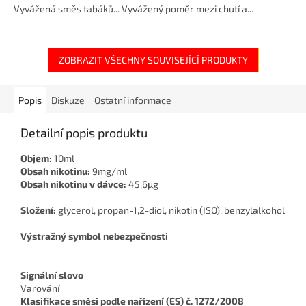
Vyvážená směs tabáků... Vyvážený poměr mezi chutí a...
ZOBRAZIT VŠECHNY SOUVISEJÍCÍ PRODUKTY
Popis
Diskuze
Ostatní informace
Detailní popis produktu
Objem:
10ml
Obsah nikotinu:
9mg/ml
Obsah nikotinu v dávce:
45,6μg
Složení:
glycerol, propan-1,2-diol, nikotin (ISO), benzylalkohol
Výstražný symbol nebezpečnosti
Signální slovo
Varování
Klasifikace směsi podle nařízení (ES) č. 1272/2008