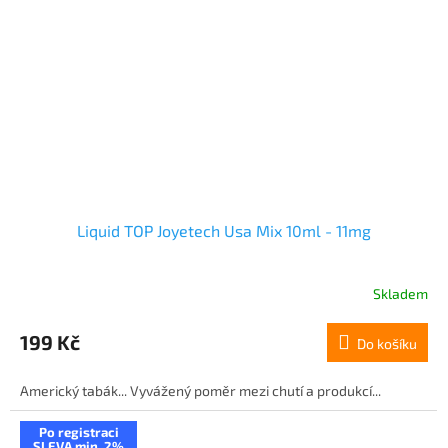
Liquid TOP Joyetech Usa Mix 10ml - 11mg
Skladem
199 Kč
Do košíku
Americký tabák... Vyvážený poměr mezi chutí a produkcí...
Po registraci
SLEVA min. 2%