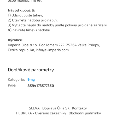
osob mladších 18 let.
Návod k použití:
1) Odšroubujte láhev;
2) Otevřete nádobu pro náplň;
3) Vytlačte náplň do nádoby podle pokynů pro dané zařízení;
4) Zavřete láhev i nádobu.
Výrobce:
Imperia Bios' s.r.o., Pod lomem 272, 25264 Velké Přílepy,
Česká republika, info@e-imperia.com
Doplňkové parametry
Kategorie
:
9mg
EAN
:
8594173577350
Z
á
SLEVA
Doprava ČR a SK
Kontakty
p
HEUREKA - Ověřeno zákazníky
Obchodní podmínky