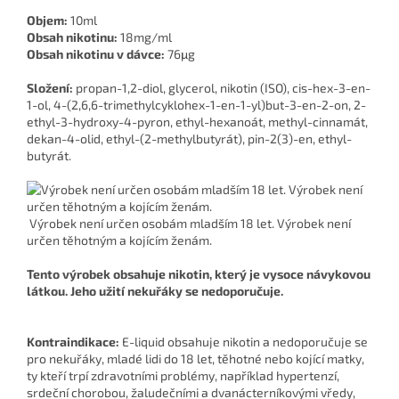
Objem:
10ml
Obsah nikotinu:
18mg/ml
Obsah nikotinu v dávce:
76μg
Složení:
propan-1,2-diol, glycerol, nikotin (ISO), cis-hex-3-en-
1-ol, 4-(2,6,6-trimethylcyklohex-1-en-1-yl)but-3-en-2-on, 2-
ethyl-3-hydroxy-4-pyron, ethyl-hexanoát, methyl-cinnamát,
dekan-4-olid, ethyl-(2-methylbutyrát), pin-2(3)-en, ethyl-
butyrát.
Výrobek není určen osobám mladším 18 let. Výrobek není
určen těhotným a kojícím ženám.
Tento výrobek obsahuje nikotin, který je vysoce návykovou
látkou. Jeho užití nekuřáky se nedoporučuje.
Kontraindikace:
E-liquid obsahuje nikotin a nedoporučuje se
pro nekuřáky, mladé lidi do 18 let, těhotné nebo kojící matky,
ty kteří trpí zdravotními problémy, například hypertenzí,
srdeční chorobou, žaludečními a dvanácterníkovými vředy,