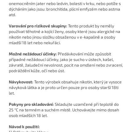
onemocněním jater nebo ledvin, bolesti v krku, nebo potíže s
dýcháním jako jsou: bronchitida, plicní emfyzém nebo astma
atd.
Varování pro rizikové skupiny:
Tento produkt by neměly
používat těhotné a kojící ženy, osoby které jsou alergické na
nikotin nebo jinou složku obsaženou v e-kapalině a osoby
mladší 18 let nebo nekuřáci.
Možné nežádoucí účinky:
Předávkování může způsobit
případné nežádoucí účinky, jako je sucho v ústech, kašel,
závratě, žaludeční nevolnost, pocit na omdlení nebo zvracení,
podráždění kůže, očí nebo úst.
Návykovost:
Tento výrobek obsahuje nikotin, který je vysoce
návyková látka a je proto určen pouze pro osoby starší 18ti
let.
Pokyny pro skladování:
Skladujte uzamčené při teplotě do
25 °C na temném a suchém místě. Uchovávejte mimo dosah
osob mladších 18 let.
Návod k použití: