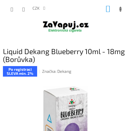
Přejít
NÁKUP
na
CZK
obsah
KOŠÍK
Liquid Dekang Blueberry 10ml - 18mg
(Borůvka)
Po registraci
Značka:
Dekang
SLEVA min. 2%