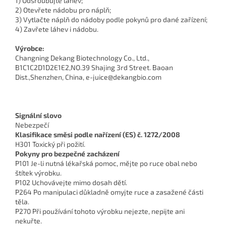
1) Odšroubujte láhev;
2) Otevřete nádobu pro náplň;
3) Vytlačte náplň do nádoby podle pokynů pro dané zařízení;
4) Zavřete láhev i nádobu.
Výrobce:
Changning Dekang Biotechnology Co., Ltd.,
B1C1C2D1D2E1E2,NO.39 Shajing 3rd Street. Baoan
Dist.,Shenzhen, China, e-juice@dekangbio.com
Signální slovo
Nebezpečí
Klasifikace směsi podle nařízení (ES) č. 1272/2008
H301 Toxický při požití.
Pokyny pro bezpečné zacházení
P101 Je-li nutná lékařská pomoc, mějte po ruce obal nebo
štítek výrobku.
P102 Uchovávejte mimo dosah dětí.
P264 Po manipulaci důkladně omyjte ruce a zasažené části
těla.
P270 Při používání tohoto výrobku nejezte, nepijte ani
nekuřte.