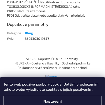
P301+P312 PŘI POŽITÍ: Necítíte-li se dobře, volejte
TOXIKOLOGICKÉ INFORMAČNÍ STŘEDISKO/lékaře.
P405 Skladujte uzamčené.
P501 Odstraňte obsah/obal podle platných předpisů.
Doplňkové parametry
Kategorie
:
18mg
EAN
:
8592303019527
Z
á
SLEVA
Doprava ČR a SK
Kontakty
p
HEUREKA - Ověřeno zákazníky
Obchodní podmínky
a
Reklamace a vrácení zboží
Hodnocení obchodu
t
í
Tento web používá soubory cookie. Dalším procházením
tohoto webu vyjadřujete souhlas s jejich používáním.
Vytvořil Shoptet
Nastavení