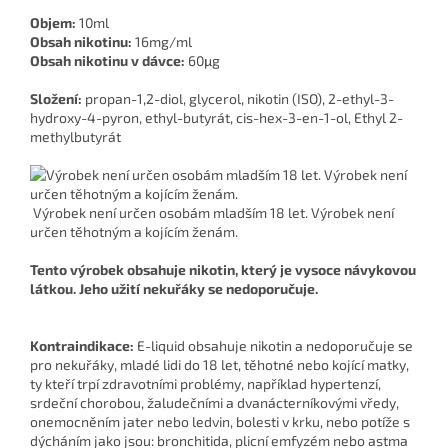
Objem:
10ml
Obsah nikotinu:
16mg/ml
Obsah nikotinu v dávce:
60μg
Složení:
propan-1,2-diol, glycerol, nikotin (ISO), 2-ethyl-3-
hydroxy-4-pyron, ethyl-butyrát, cis-hex-3-en-1-ol, Ethyl 2-
methylbutyrát
Výrobek není určen osobám mladším 18 let. Výrobek není
určen těhotným a kojícím ženám.
Tento výrobek obsahuje nikotin, který je vysoce návykovou
látkou. Jeho užití nekuřáky se nedoporučuje.
Kontraindikace:
E-liquid obsahuje nikotin a nedoporučuje se
pro nekuřáky, mladé lidi do 18 let, těhotné nebo kojící matky,
ty kteří trpí zdravotními problémy, například hypertenzí,
srdeční chorobou, žaludečními a dvanácterníkovými vředy,
onemocněním jater nebo ledvin, bolesti v krku, nebo potíže s
dýcháním jako jsou: bronchitida, plicní emfyzém nebo astma