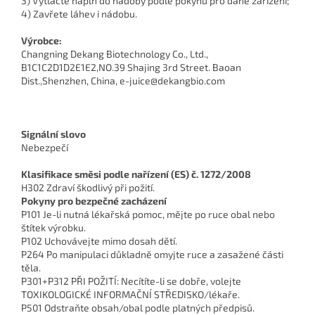
3) Vytlačte náplň do nádoby podle pokynů pro dané zařízení;
4) Zavřete láhev i nádobu.
Výrobce:
Changning Dekang Biotechnology Co., Ltd.,
B1C1C2D1D2E1E2,NO.39 Shajing 3rd Street. Baoan
Dist.,Shenzhen, China, e-juice@dekangbio.com
Signální slovo
Nebezpečí
Klasifikace směsi podle nařízení (ES) č. 1272/2008
H302 Zdraví škodlivý při požití.
Pokyny pro bezpečné zacházení
P101 Je-li nutná lékařská pomoc, mějte po ruce obal nebo
štítek výrobku.
P102 Uchovávejte mimo dosah dětí.
P264 Po manipulaci důkladně omyjte ruce a zasažené části
těla.
P301+P312 PŘI POŽITÍ: Necítíte-li se dobře, volejte
TOXIKOLOGICKÉ INFORMAČNÍ STŘEDISKO/lékaře.
P501 Odstraňte obsah/obal podle platných předpisů.