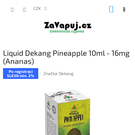
Přejít
NÁKUP
na
CZK
obsah
KOŠÍK
Liquid Dekang Pineapple 10ml - 16mg
(Ananas)
Po registraci
Značka:
Dekang
SLEVA min. 2%