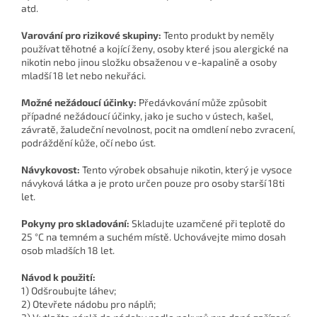
atd.
Varování pro rizikové skupiny:
Tento produkt by neměly
používat těhotné a kojící ženy, osoby které jsou alergické na
nikotin nebo jinou složku obsaženou v e-kapalině a osoby
mladší 18 let nebo nekuřáci.
Možné nežádoucí účinky:
Předávkování může způsobit
případné nežádoucí účinky, jako je sucho v ústech, kašel,
závratě, žaludeční nevolnost, pocit na omdlení nebo zvracení,
podráždění kůže, očí nebo úst.
Návykovost:
Tento výrobek obsahuje nikotin, který je vysoce
návyková látka a je proto určen pouze pro osoby starší 18ti
let.
Pokyny pro skladování:
Skladujte uzamčené při teplotě do
25 °C na temném a suchém místě. Uchovávejte mimo dosah
osob mladších 18 let.
Návod k použití:
1) Odšroubujte láhev;
2) Otevřete nádobu pro náplň;