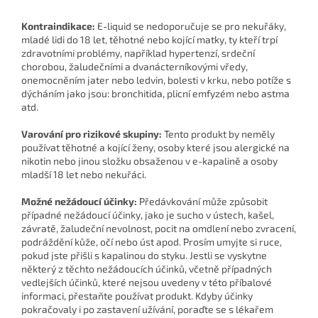
Kontraindikace:
E-liquid se nedoporučuje se pro nekuřáky,
mladé lidi do 18 let, těhotné nebo kojící matky, ty kteří trpí
zdravotními problémy, například hypertenzí, srdeční
chorobou, žaludečními a dvanácterníkovými vředy,
onemocněním jater nebo ledvin, bolesti v krku, nebo potíže s
dýcháním jako jsou: bronchitida, plicní emfyzém nebo astma
atd.
Varování pro rizikové skupiny:
Tento produkt by neměly
používat těhotné a kojící ženy, osoby které jsou alergické na
nikotin nebo jinou složku obsaženou v e-kapalině a osoby
mladší 18 let nebo nekuřáci.
Možné nežádoucí účinky:
Předávkování může způsobit
případné nežádoucí účinky, jako je sucho v ústech, kašel,
závratě, žaludeční nevolnost, pocit na omdlení nebo zvracení,
podráždění kůže, očí nebo úst apod. Prosím umyjte si ruce,
pokud jste přišli s kapalinou do styku. Jestli se vyskytne
některý z těchto nežádoucích účinků, včetně případných
vedlejších účinků, které nejsou uvedeny v této příbalové
informaci, přestaňte používat produkt. Kdyby účinky
pokračovaly i po zastavení užívání, poraďte se s lékařem