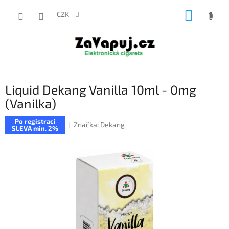
Přejít
NÁKUP
na
CZK
obsah
KOŠÍK
Liquid Dekang Vanilla 10ml - 0mg
(Vanilka)
Po registraci
Značka:
Dekang
SLEVA min. 2%