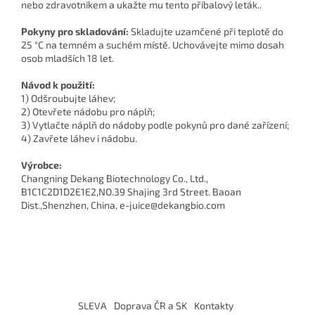
nebo zdravotníkem a ukažte mu tento příbalový leták..
Pokyny pro skladování:
Skladujte uzamčené při teplotě do
25 °C na temném a suchém místě. Uchovávejte mimo dosah
osob mladších 18 let.
Návod k použití:
1) Odšroubujte láhev;
2) Otevřete nádobu pro náplň;
3) Vytlačte náplň do nádoby podle pokynů pro dané zařízení;
4) Zavřete láhev i nádobu.
Výrobce:
Changning Dekang Biotechnology Co., Ltd.,
B1C1C2D1D2E1E2,NO.39 Shajing 3rd Street. Baoan
Dist.,Shenzhen, China, e-juice@dekangbio.com
Z
á
SLEVA
Doprava ČR a SK
Kontakty