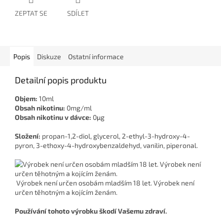
ZEPTAT SE
SDÍLET
Popis
Diskuze
Ostatní informace
Detailní popis produktu
Objem:
10ml
Obsah nikotinu:
0mg/ml
Obsah nikotinu v dávce:
0μg
Složení:
propan-1,2-diol, glycerol, 2-ethyl-3-hydroxy-4-
pyron, 3-ethoxy-4-hydroxybenzaldehyd, vanilin, piperonal.
Výrobek není určen osobám mladším 18 let. Výrobek není
určen těhotným a kojícím ženám.
Používání tohoto výrobku škodí Vašemu zdraví.