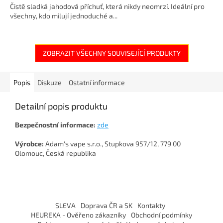
Čistě sladká jahodová příchuť, která nikdy neomrzí. Ideální pro
všechny, kdo milují jednoduché a...
ZOBRAZIT VŠECHNY SOUVISEJÍCÍ PRODUKTY
Popis
Diskuze
Ostatní informace
Detailní popis produktu
Bezpečnostní informace:
zde
Výrobce:
Adam's vape s.r.o., Stupkova 957/12, 779 00
Olomouc, Česká republika
Z
á
SLEVA
Doprava ČR a SK
Kontakty
p
HEUREKA - Ověřeno zákazníky
Obchodní podmínky