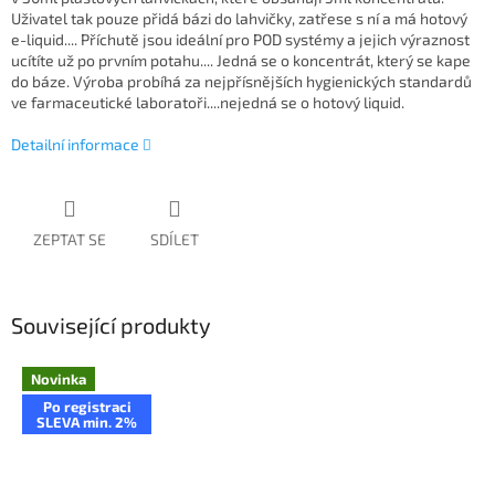
Uživatel tak pouze přidá bázi do lahvičky, zatřese s ní a má hotový
e-liquid.... Příchutě jsou ideální pro POD systémy a jejich výraznost
ucítíte už po prvním potahu.... Jedná se o koncentrát, který se kape
do báze. Výroba probíhá za nejpřísnějších hygienických standardů
ve farmaceutické laboratoři....nejedná se o hotový liquid.
Detailní informace
ZEPTAT SE
SDÍLET
Související produkty
Novinka
Po registraci
SLEVA min. 2%