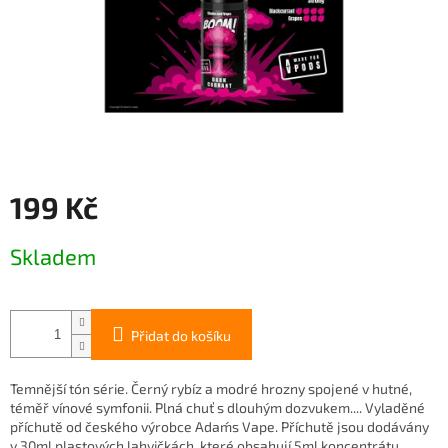
199 Kč
Měrná
Skladem
cena:
Přidat do košíku
Temnější tón série. Černý rybíz a modré hrozny spojené v hutné,
téměř vínové symfonii. Plná chuť s dlouhým dozvukem.... Vyladěné
příchutě od českého výrobce Adam´s Vape. Příchutě jsou dodávány
v 30ml plastových lahvičkách, které obsahují 5ml koncentrátu.