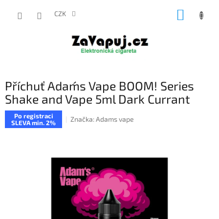
Přejít
NÁKUP
na
CZK
obsah
KOŠÍK
Příchuť Adam´s Vape BOOM! Series
Shake and Vape 5ml Dark Currant
Po registraci
Značka:
Adams vape
SLEVA min. 2%