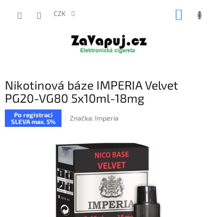
Přejít
NÁKUP
na
CZK
obsah
KOŠÍK
Nikotinová báze IMPERIA Velvet
PG20-VG80 5x10ml-18mg
Po registraci
Značka:
Imperia
SLEVA max. 5%