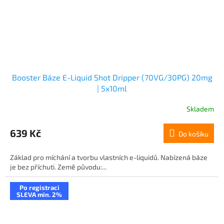
Booster Báze E-Liquid Shot Dripper (70VG/30PG) 20mg
| 5x10ml
Skladem
639 Kč
Do košíku
Základ pro míchání a tvorbu vlastních e-liquidů. Nabízená báze
je bez příchuti. Země původu:...
Po registraci
SLEVA min. 2%