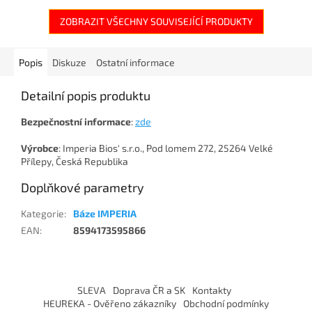
ZOBRAZIT VŠECHNY SOUVISEJÍCÍ PRODUKTY
Popis
Diskuze
Ostatní informace
Detailní popis produktu
Bezpečnostní
informace
:
zde
Výrobce
: Imperia Bios' s.r.o., Pod lomem 272, 25264 Velké
Přílepy, Česká Republika
Doplňkové parametry
Kategorie
:
Báze IMPERIA
EAN
:
8594173595866
Z
á
SLEVA
Doprava ČR a SK
Kontakty
p
HEUREKA - Ověřeno zákazníky
Obchodní podmínky