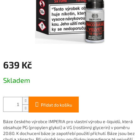
639 Kč
Měrná
Skladem
cena:
Přidat do košíku
Báze českého výrobce IMPERIA pro vlastní výrobu e-liquidů, která
obsahuje PG (propylen glykol) a VG (rostlinný glycerin) v poměru
20:80. K dochucení báze je zapotřebí použití příchutí. Báze jsou bez
chuti a zápachu. Při výrobě jsou používány ingredience té nejvyšší