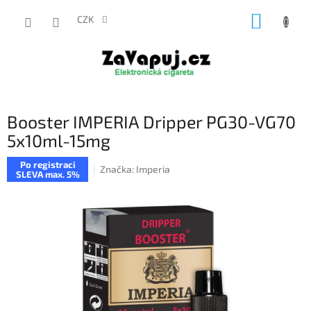
Přejít
NÁKUP
na
CZK
obsah
KOŠÍK
Booster IMPERIA Dripper PG30-VG70
5x10ml-15mg
Po registraci
Značka:
Imperia
SLEVA max. 5%