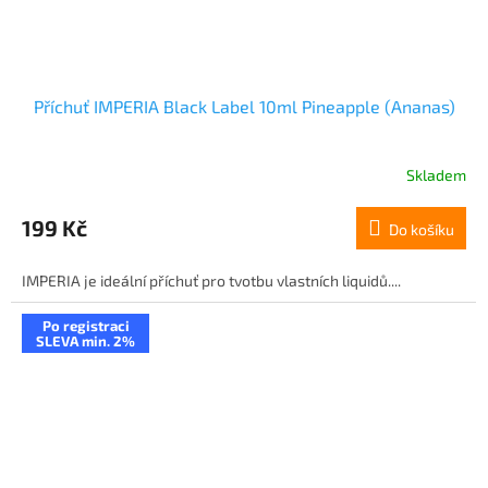
Příchuť IMPERIA Black Label 10ml Pineapple (Ananas)
Skladem
199 Kč
Do košíku
IMPERIA je ideální příchuť pro tvotbu vlastních liquidů....
Po registraci
SLEVA min. 2%