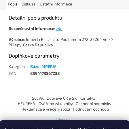
Popis
Diskuze
Ostatní informace
Detailní popis produktu
Bezpečnostní
informace
:
zde
Výrobce
: Imperia Bios' s.r.o., Pod lomem 272, 25264 Velké
Přílepy, Česká Republika
Doplňkové parametry
Kategorie
:
Báze IMPERIA
EAN
:
8594173567238
Z
á
SLEVA
Doprava ČR a SK
Kontakty
p
HEUREKA - Ověřeno zákazníky
Obchodní podmínky
a
Reklamace a vrácení zboží
Hodnocení obchodu
t
í