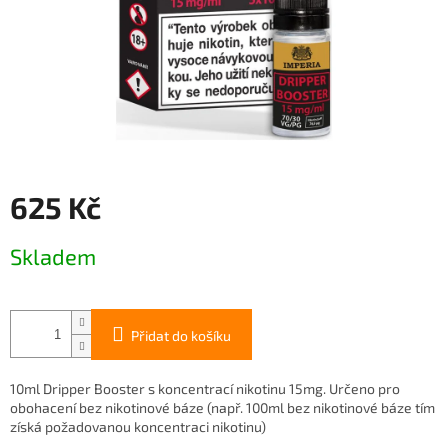
625 Kč
Měrná
Skladem
cena:
Přidat do košíku
10ml Dripper Booster s koncentrací nikotinu 15mg. Určeno pro
obohacení bez nikotinové báze (např. 100ml bez nikotinové báze tím
získá požadovanou koncentraci nikotinu)