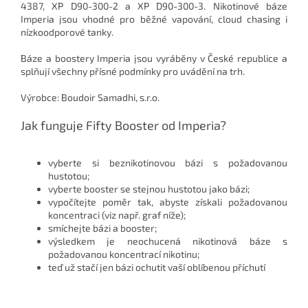
4387, XP D90-300-2 a XP D90-300-3. Nikotinové báze
Imperia jsou vhodné pro běžné vapování, cloud chasing i
nízkoodporové tanky.
Báze a boostery Imperia jsou vyráběny v České republice a
splňují všechny přísné podmínky pro uvádění na trh.
Výrobce: Boudoir Samadhi, s.r.o.
Jak funguje Fifty Booster od Imperia?
vyberte si beznikotinovou bázi s požadovanou
hustotou;
vyberte booster se stejnou hustotou jako bázi;
vypočítejte poměr tak, abyste získali požadovanou
koncentraci (viz např. graf níže);
smíchejte bázi a booster;
výsledkem je neochucená nikotinová báze s
požadovanou koncentrací nikotinu;
teď už stačí jen bázi ochutit vaší oblíbenou příchutí