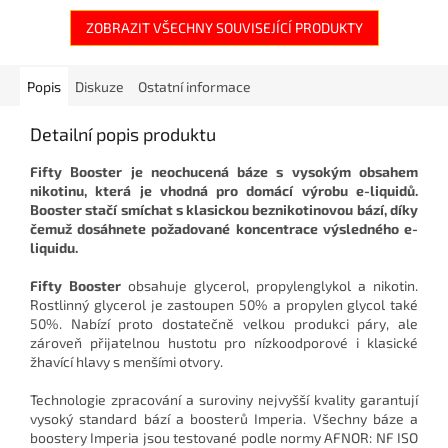
ZOBRAZIT VŠECHNY SOUVISEJÍCÍ PRODUKTY
Popis
Diskuze
Ostatní informace
Detailní popis produktu
Fifty Booster je neochucená báze s vysokým obsahem
nikotinu, která je vhodná pro domácí výrobu e-liquidů.
Booster stačí smíchat s klasickou beznikotinovou bází, díky
čemuž dosáhnete požadované koncentrace výsledného e-
liquidu.
Fifty Booster
obsahuje glycerol, propylenglykol a nikotin.
Rostlinný glycerol je zastoupen 50% a propylen glycol také
50%. Nabízí proto dostatečně velkou produkci páry, ale
zároveň přijatelnou hustotu pro nízkoodporové i klasické
žhavící hlavy s menšími otvory.
Technologie zpracování a suroviny nejvyšší kvality garantují
vysoký standard bází a boosterů Imperia. Všechny báze a
boostery Imperia jsou testované podle normy AFNOR: NF ISO