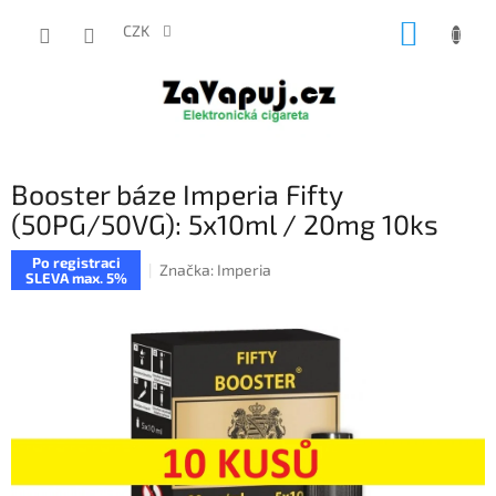
Přejít
NÁKUP
na
CZK
obsah
KOŠÍK
Booster báze Imperia Fifty
(50PG/50VG): 5x10ml / 20mg 10ks
Po registraci
Značka:
Imperia
SLEVA max. 5%