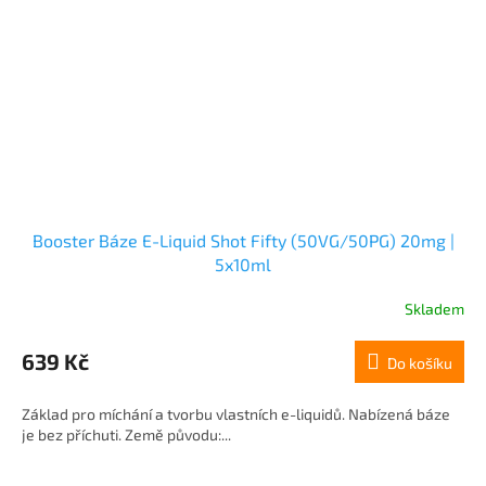
Booster Báze E-Liquid Shot Fifty (50VG/50PG) 20mg |
5x10ml
Skladem
639 Kč
Do košíku
Základ pro míchání a tvorbu vlastních e-liquidů. Nabízená báze
je bez příchuti. Země původu:...